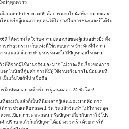
ใหม่ๆทุกคราว
เล่นเลือกเล่นกับ temmax69 คือการแจกโบนัสที่มากมายและ
ล่นใหม่หรือผู้เล่นเก่า ทุกคนได้โอกาสในการชนะและก็ได้รับ
69 ให้ความใส่ใจกับความปลอดภัยของผู้เล่นอย่างยิ่ง ทั้ง
ารทำธุรกรรม เว็บแห่งนี้ใช้ระบบการเข้ารหัสที่มีความ
ว่าการเล่นแล้วก็การทำธุรกรรมจะไม่มีปัญหาอะไรก็ตาม
รีวิวที่ดีจากผู้ใช้งานจริงเยอะมาก ไม่ว่าจะคือเรื่องของการ
แจกโบนัสที่คุ้มค่า การที่มีผู้ใช้งานจริงมากไม่น้อยเลยที
ป็นเว็บไซต์ที่น่าเชื่อถือ
รฝึกหัดมาอย่างดี บริการผู้เล่นตลอด 24 ชั่วโมง!
นที่ยอมรับแล้วก็เป็นที่นิยมจากผู้เล่นเยอะมากคือ การ
็ให้การช่วยเหลือตลอด 1 วัน วันแล้ววันเล่า ไม่มีทางหยุด
การลงทะเบียน การฝาก-ถอน หรือปัญหาเกี่ยวกับการใช้โปร
คำปรึกษาแล้วก็แก้ปัญหาได้อย่างรวดเร็ว ด้วยการให้
ะก็เข้าถึงง่าย