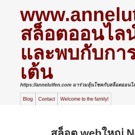
www.annelut
สล็อตออนไลน์
และพบกับการเล
เต้น
https://annelutfen.com มาร่วมลุ้นโชคกับสล็อตออนไลน์
Blog
Contact
Welcome to the family!
สล็อต webใหญ่ No