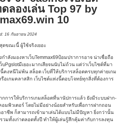
ดลองเล่น Top 97 by
mmax69.win 10
d: 16 กันยายน 2024
ดขณะนี้ ผู้ใช้จริงเยอะ
คงกำลังมองหาเว็บTemmax69ป้อมปราการอาจ น่าเชื่อถือ
็บPgslotมีเยอะมากเสียจนนับไม่ถ้วน แต่ว่าเว็บไซต์ที่มา
วลานี้คงหนีไม่พ้น สล็อต เว็บที่ให้บริการสล็อตครบทุกค่ายเกม
ือเกมคลาสสิก เว็บไซต์แห่งนี้ตอบโจทย์ทุกสิ่งที่ต้องการ
กการให้บริการเกมสล็อตที่นานัปการแล้ว ยังมีระบบฝาก-
วก็คอมพิวเตอร์ โดยไม่มีอย่างน้อยสำหรับเพื่อการฝากถอน
ออาชีพ ก็สามารถเข้ามาเล่นได้แบบไม่มีปัญหา ยิ่งกว่านั้น
ั้งเก่าตลอดทั้งปี ทำให้ผู้เล่นรู้สึกคุ้มค่ากับการลงทุน