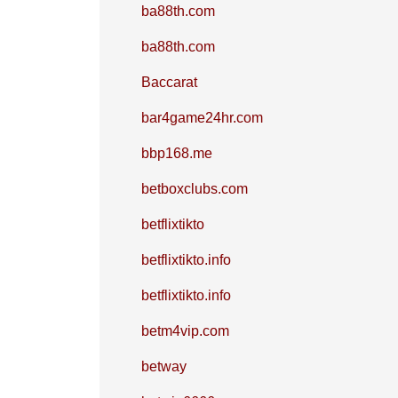
ba88th.com
ba88th.com
Baccarat
bar4game24hr.com
bbp168.me
betboxclubs.com
betflixtikto
betflixtikto.info
betflixtikto.info
betm4vip.com
betway