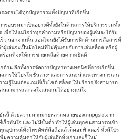
รถตอบได้ทุกปัญหารวมทั้งปัญหาที่เกิดขึ้น
ารอบรมมาเป็นอย่างดีทั้งยังในด้านการให้บริการรวมทั้ง
ต เพื่อให้แน่ใจว่าทุกคำถามหรือปัญหาของผู้เล่นจะได้รับ
็ว นอกจากนั้น แอดไม่นยังได้รับการฝึกด้านการสื่อสารที่
่าผู้เล่นจะเป็นมือใหม่ที่ไม่คุ้นเคยกับการเล่นสล็อต หรือผู้
้อมที่จะให้การช่วยเหลือด้วยความยินดี
้าน อีกทั้งการจัดการปัญหาทางเทคนิคที่อาจเกิดขึ้น
รับในการใช้โปรโมชั่นต่างๆและการแนะนำแนวทางการเล่น
มรู้ในแต่ละเกมที่เว็บไซต์ สล็อต ให้บริการ จึงสามารถ
ผู้เล่นสามารถตกลงใจเล่นเกมได้อย่างแน่ใจ
ปัจจุบันนี้ ด้วยความมากมายหลากหลายของเกมpgslotจาก
่เร็วทันใจ และไม่มีขั้นต่ำ ทำให้ผู้เล่นทุกคนสามารถเข้า
นทุกอุปกรณ์ทั้งโทรศัพท์มือถือแล้วก็คอมพิวเตอร์ ทั้งมีโปร
พิ่มความคุ้มค่าให้กับผู้เล่นอีกทั้งเก่าและก็ใหม่