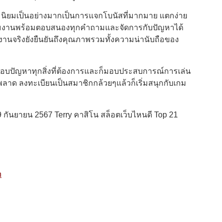
ามนิยมเป็นอย่างมากเป็นการแจกโบนัสที่มากมาย แตกง่าย
ัน ทีมงานพร้อมตอบสนองทุกคำถามและจัดการกับปัญหาได้
้ใช้งานจริงยังยืนยันถึงคุณภาพรวมทั้งความน่านับถือของ
อบปัญหาทุกสิ่งที่ต้องการและก็มอบประสบการณ์การเล่น
วรพลาด ลงทะเบียนเป็นสมาชิกกล้วยๆแล้วก็เริ่มสนุกกับเกม
 กันยายน 2567 Terry คาสิโน สล็อตเว็บไหนดี Top 21
n