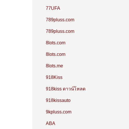
77UFA
789pluss.com
789pluss.com
8lots.com
8lots.com
8lots.me
918Kiss
918kiss ดาวน์โหลด
918kissauto
9kpluss.com
ABA