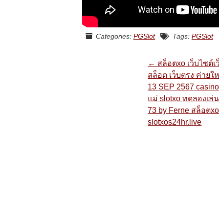
Categories:
PGSlot
Tags:
PGSlot
←
สล็อตxo เว็บไซต์เว
สล็อต เว็บตรง ค่ายใ
13 SEP 2567 casino
แม่ slotxo ทดลองเล่
73 by Ferne สล็อตx
slotxos24hr.live