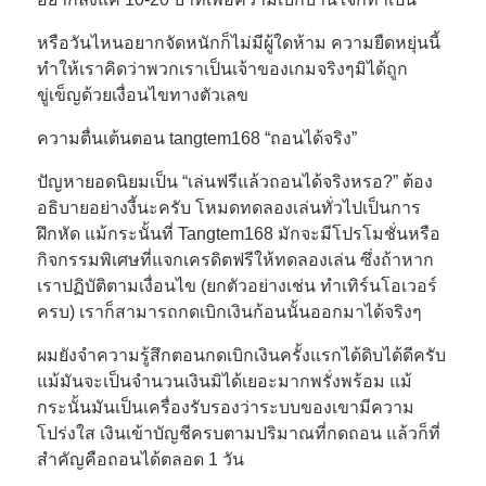
หรือวันไหนอยากจัดหนักก็ไม่มีผู้ใดห้าม ความยืดหยุ่นนี้
ทำให้เราคิดว่าพวกเราเป็นเจ้าของเกมจริงๆมิได้ถูก
ขู่เข็ญด้วยเงื่อนไขทางตัวเลข
ความตื่นเต้นตอน tangtem168 “ถอนได้จริง”
ปัญหายอดนิยมเป็น “เล่นฟรีแล้วถอนได้จริงหรอ?” ต้อง
อธิบายอย่างงี้นะครับ โหมดทดลองเล่นทั่วไปเป็นการ
ฝึกหัด แม้กระนั้นที่ Tangtem168 มักจะมีโปรโมชั่นหรือ
กิจกรรมพิเศษที่แจกเครดิตฟรีให้ทดลองเล่น ซึ่งถ้าหาก
เราปฏิบัติตามเงื่อนไข (ยกตัวอย่างเช่น ทำเทิร์นโอเวอร์
ครบ) เราก็สามารถกดเบิกเงินก้อนนั้นออกมาได้จริงๆ
ผมยังจำความรู้สึกตอนกดเบิกเงินครั้งแรกได้ดิบได้ดีครับ
แม้มันจะเป็นจำนวนเงินมิได้เยอะมากพรั่งพร้อม แม้
กระนั้นมันเป็นเครื่องรับรองว่าระบบของเขามีความ
โปร่งใส เงินเข้าบัญชีครบตามปริมาณที่กดถอน แล้วก็ที่
สำคัญคือถอนได้ตลอด 1 วัน