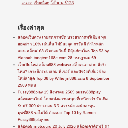
โจ๊กเกอร์123
เว็บสล็อต
บาคาร่า
เรื่องล่าสุด
สล็อตเว็บตรง เกมสดภาพชัด บรรยากาศพรีเมียม ทุก
ยอดฝาก 10% เล่นลื่น ไม่มีสะดุด การันตี กำไรหลัก
แสน สล็อต168 เริ่มก่อนวันนี้ มีลุ้นก่อนใคร Top 53 by
Alannah tangtem168e.com 28 กรกฎาคม 69
เว็บเปิดใหม่ สล็อต888 webตรง สล็อตแตกง่าย มีจริง
ไหม? เจาะลึกระบบเกม ฟีเจอร์ และปัจจัยที่เกี่ยวข้อง
ใหม่ล่าสุด Top 38 by Willie jin888.asia 8 September
2569 พนัน
Pussy888play 19 สิงหาคม 2569 pussy888play
สล็อตออนไลน์ โลกแห่งความสนุก ที่เหนือกว่า วันเกิด
รับฟรี 300 ฝาก-ถอน 3 วิ สวรรค์ของนักลงทุน
พุซซี่888 รอไม่ได้ ต้องลอง Top 10 by Ramon
Pussy888play.me
สล็อต55 jin55.guru 20 July 2026 สล็อตเครดิตฟรี คา