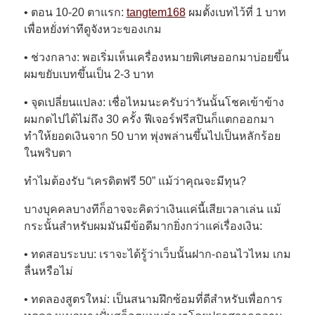
• ตอน 10-20 ตาแรก:
tangtem168
ผมตั้งเบทไว้ที่ 1 บาท
เพื่อหยั่งท่าทีดูจังหวะของเกม
• ช่วงกลาง: พอเริ่มเห็นเครื่องหมายพิเศษออกมาบ่อยขึ้น
ผมขยับเบทขึ้นเป็น 2-3 บาท
• จุดเปลี่ยนแปลง: เชื่อไหมนะครับว่าวันนั้นโชคเข้าข้าง
ผมกดไปได้ไม่ถึง 30 ครั้ง ฟีเจอร์ฟรีสปินก็แตกออกมา
ทำให้ยอดเงินจาก 50 บาท พุ่งพล่านขึ้นไปเป็นหลักร้อย
ในพริบตา
ทำไมต้องรับ “เครดิตฟรี 50” แม้ว่าคุณจะมีทุน?
บางบุคคลบางทีก็อาจจะคิดว่าเงินแค่นี้เสียเวลาเล่น แม้
กระนั้นสำหรับผมมันมีข้อดีมากยิ่งกว่าแค่เรื่องเงิน:
• ทดสอบระบบ: เราจะได้รู้ว่าเว็บนั้นฝาก-ถอนไวไหม เกม
ลื่นหรือไม่
• ทดลองสูตรใหม่: เป็นสนามฝึกซ้อมที่ดีสำหรับเพื่อการ