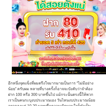
อีกหนึ่งจุดแข็งที่ผมตรึงใจมากมายเป็นการ “ไม่มีอย่าง
น้อย” ครับผม หลายที่บางครั้งก็อาจจะบังคับว่าจำต้อง
ฝาก 100 หรือ 300 บาทขึ้นไป แม้กระนั้นตรงนี้ให้พวก
เราเป็นคนระบุงบประมาณเอง วันไหนงบประมาณน้อย
อยากลงแค่ 10-20 บาทเพื่อความเบิกบานใจก็ทำเป็น