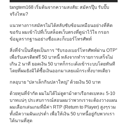
tangtem168 เริ่มต้นจากความสงสัย: สมัครปุ๊บ รับปั๊บ
จริงไหม?
แนวทางการสมัครไม่ได้สลับซับซ้อนเหมือนอย่างที่คิด
ขอรับ ผมเข้าไปที่เว็บสล็อตเว็บตรงที่ดูน่าไว้ใจ กรอก
ข้อมูลรากฐานอย่างชื่อและก็เบอร์โทรศัพท์
สิ่งที่จำเป็นที่สุดเป็นการ “รับรองเบอร์โทรศัพท์ผ่าน OTP”
เพื่อรับเครดิตฟรี 50 บาทนี้ หลังจากทำรายการเสร็จไม่
เกิน 2 นาที ยอดเงิน 50 บาทก็กระเด้งเข้าระบบโดยทันที
โดยที่ผมยังมิได้ซื้อเงินออกมาเลยแม้กระทั้งบาทเดียว
กลอุบาย “ปลาเล็กกินปลาใหญ่” ด้วยเงิน 50 บาท
ด้วยทุนที่จำกัด ผมไม่ได้ไม่ดูตาม้าตาเรือกดเบทละ 5-10
บาทแน่ๆ ประสบการณ์สอนผมว่าพวกเราจะต้องวางแผน
ผมเลือกเล่นเกมที่มีค่า RTP (Return to Player) สูงๆรวม
ทั้งมีความผันแปรต่ำ เพื่อให้เงิน 50 บาทนี้อยู่กับพวกเรา
ได้นานที่สุด