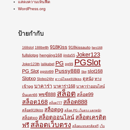
แสดงความเห็นฟีด
WordPress.org
ป้ายกำกับ
918Kiss
918kissauto
168slot
188betth
faro168
Joker123
fullslotpg
hengjing168
jinda55
PGSlot
PG
Joker123th
lalikabet
pg99
Pussy888
PG Slot
slot168
pgslot99
Slot
Slotxo
ดูหนัง
ทาง
Slotxo24hr
ดาวน์โหลด918kiss
บาคาร่า
บาคาร่า168
เข้าpg
บาคาร่าออนไลน์
สล็อต
พุซซี่888
สล็อต99
ปั่นแตก66
สล็อต168
สล็อต888
สล็อต777
สล็อตpg
สล็อต918kiss
สล็อต PG เว็บตรง แตกหนัก
สล็อตออนไลน์
สล็อตเครดิต
สล็อตxo
สล็อตเว็บตรง
ฟรี
สล็อตแจกเครดิตฟรี
เว็บ