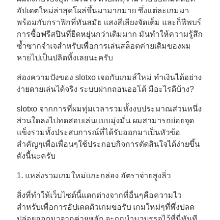
อัปเดตใหม่ล่าสุดโผล่ขึ้นมามากมาย ซึ่งแต่ละเกมมา
พร้อมกับกราฟิกที่ทันสมัย แสงสีเสียงจัดเต็ม และก็ฟีพบร์
การซื้อฟรีสปินที่ยืดหยุ่นกว่าเดิมมาก มันทำให้ความรู้สึก
ซ้ำซากจำเจสำหรับเพื่อการเล่นสล็อตค่ายเดิมของผม
หายไปเป็นปลิดทิ้งเลยนะครับ
ส่องความปังของ slotxo เจอกับเกมส์ใหม่ ทำเงินได้อย่าง
ง่ายดายเล่นได้จริง ระบบฝากถอนออโต้ มีอะไรดีบ้าง?
slotxo จากการที่ผมทุ่มเวลารวมทั้งงบประมาณส่วนหนึ่ง
ส่วนใดลงไปทดสอบเล่นแบบมุ่งมั่น ผมสามารถย่อยจุด
แข็งรวมทั้งประสบการณ์ที่ได้รับออกมาเป็นหัวข้อ
สำคัญๆเพื่อเพื่อนๆใช้ประกอบกิจการตัดสินใจได้ง่ายขึ้น
ดังนี้นะครับ
1. แหล่งรวมเกมใหม่แกะกล่อง อัตราจ่ายสูงลิ่ว
สิ่งที่ทำให้เว็บไซต์นี้แตกต่างจากที่อื่นๆคือความไว
สำหรับเพื่อการอัปเดตตัวเกมขอรับ เกมใหม่ๆที่พึ่งปลด
ปล่อยออกมาจากค่ายหลัก จะถูกนำมาบรรจุไว้ที่นี่ทันที