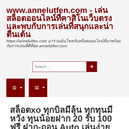
www.annelutfen.com - เล่น
สล็อตออนไลน์ที่คาสิโนเว็บตรง
และพบกับการเล่นที่สนุกและน่า
ตื่นเต้น
https://annelutfen.com มาร่วมลุ้นโชคกับสล็อตออนไลน์ที่มาพร้อม
กับการเล่นที่ดีที่สุด annelütfen.com
สล็อตxo ทุกบิลมีลุ้น ทุกทุนมี
หวัง ทุนน้อยฝาก 20 รับ 100
ฟรี ฝาก-ถอน Auto เล่นง่าย