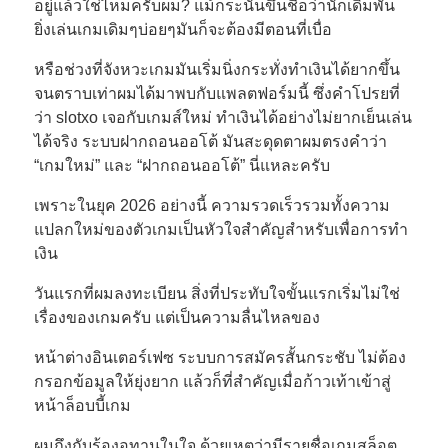
อยู่แล้วใช่ไหมครับผม? แม้กระนั้นขึ้นชื่อว่านักเดิมพัน
ยิ่งเล่นเกมเดิมๆบ่อยๆมันก็จะต้องมีตอนที่เบื่อ
หรือช่วงที่จังหวะเกมมันเริ่มนิ่งกระทั่งทำเงินได้ยากขึ้น
จนตราบเท่าผมได้มาพบกับแพลตฟอร์มนี้ ซึ่งคำโปรยที่
ว่า slotxo เจอกับเกมส์ใหม่ ทำเงินได้อย่างไม่ยากเย็นเล่น
ได้จริง ระบบฝากถอนออโต้ มันสะดุดตาผมตรงคำว่า
“เกมใหม่” และ “ฝากถอนออโต้” นี่แหละครับ
เพราะในยุค 2026 อย่างนี้ ความรวดเร็วรวมทั้งความ
แปลกใหม่ของตัวเกมเป็นหัวใจสำคัญสำหรับเพื่อการทำ
เงิน
วันแรกที่ผมลงทะเบียน สิ่งที่ประทับใจขั้นแรกเริ่มไม่ใช่
เรื่องของเกมครับ แต่เป็นความลื่นไหลของ
หน้าต่างอินเตอร์เฟซ ระบบการสมัครสั้นกระชับ ไม่ต้อง
กรอกข้อมูลให้ยุ่งยาก แล้วก็ที่สำคัญเมื่อก้าวเท้าเข้าสู่
หน้าล็อบบี้เกม
ผมถึงกับร้องอุทานในใจ ด้วยเหตุว่ามีรายชื่อเกมสล็อต