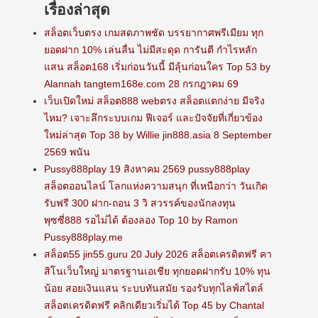
เรื่องล่าสุด
สล็อตเว็บตรง เกมสดภาพชัด บรรยากาศพรีเมียม ทุก
ยอดฝาก 10% เล่นลื่น ไม่มีสะดุด การันตี กำไรหลัก
แสน สล็อต168 เริ่มก่อนวันนี้ มีลุ้นก่อนใคร Top 53 by
Alannah tangtem168e.com 28 กรกฎาคม 69
เว็บเปิดใหม่ สล็อต888 webตรง สล็อตแตกง่าย มีจริง
ไหม? เจาะลึกระบบเกม ฟีเจอร์ และปัจจัยที่เกี่ยวข้อง
ใหม่ล่าสุด Top 38 by Willie jin888.asia 8 September
2569 พนัน
Pussy888play 19 สิงหาคม 2569 pussy888play
สล็อตออนไลน์ โลกแห่งความสนุก ที่เหนือกว่า วันเกิด
รับฟรี 300 ฝาก-ถอน 3 วิ สวรรค์ของนักลงทุน
พุซซี่888 รอไม่ได้ ต้องลอง Top 10 by Ramon
Pussy888play.me
สล็อต55 jin55.guru 20 July 2026 สล็อตเครดิตฟรี คา
สิโนเว็บใหญ่ มาตรฐานเอเชีย ทุกยอดฝากรับ 10% ทุน
น้อย สอยเงินแสน ระบบทันสมัย รองรับทุกไลฟ์สไตล์
สล็อตเครดิตฟรี คลิกเดียวเริ่มได้ Top 45 by Chantal