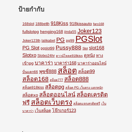
ป้ายกำกับ
918Kiss
918kissauto
168slot
188betth
faro168
Joker123
fullslotpg
hengjing168
jinda55
PGSlot
PG
Joker123th
lalikabet
pg99
Pussy888
PG Slot
slot168
pgslot99
Slot
Slotxo
ดูหนัง
ทาง
Slotxo24hr
ดาวน์โหลด918kiss
บาคาร่า
บาคาร่า168
เข้าpg
บาคาร่าออนไลน์
สล็อต
พุซซี่888
สล็อต99
ปั่นแตก66
สล็อต168
สล็อต888
สล็อต777
สล็อตpg
สล็อต918kiss
สล็อต PG เว็บตรง แตกหนัก
สล็อตออนไลน์
สล็อตเครดิต
สล็อตxo
สล็อตเว็บตรง
ฟรี
สล็อตแจกเครดิตฟรี
เว็บ
โจ๊กเกอร์123
เว็บสล็อต
บาคาร่า