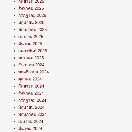
กันยายน 2025
สิงหาคม 2025
กรกฎาคม 2025
มิถุนายน 2025
พฤษภาคม 2025
เมษายน 2025
มีนาคม 2025
กุมภาพันธ์ 2025
มกราคม 2025
ธันวาคม 2024
พฤศจิกายน 2024
ตุลาคม 2024
กันยายน 2024
สิงหาคม 2024
กรกฎาคม 2024
มิถุนายน 2024
พฤษภาคม 2024
เมษายน 2024
มีนาคม 2024