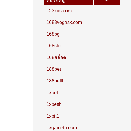
หมวดหมู่
123xos.com
1688vegasx.com
168pg
168slot
168สล็อต
188bet
188betth
1xbet
1xbetth
1xbit1
1xgameth.com