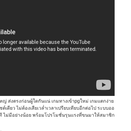
หญ่ ส่งตรงก่อนผู้ใดกันแน่ เกมทางเข้าpgใหม่ เกมแตกง่าย
์เดียว ไม่ต้องเสียเวล่ำเวลาเปรียบเทียบอีกต่อไป ระบบออ
ที ไม่มีอย่างน้อย พร้อมโปรโมชั่นรุนแรงที่ขนมาให้สมาชิก