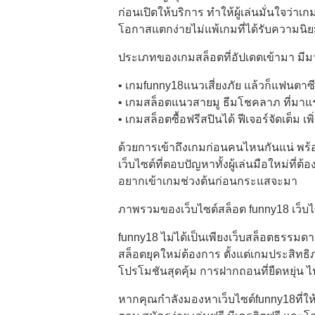
ก่อนเปิดให้บริการ ทำให้ผู้เล่นมั่นใจว่าเก
โอกาสแตกง่ายไม่แพ้เกมที่ได้รับความนิย
ประเภทของเกมสล็อตที่อัปเดตเข้ามา มีม
• เกมfunny18แนวเสี่ยงภัย แล้วก็แฟนตาซี 
• เกมสล็อตแนวสายมู ธีมโชคลาภ ที่มาแ
• เกมสล็อตซื้อฟรีสปินได้ ฟีเจอร์จัดเต็ม เ
ด้วยการเข้าถึงเกมก่อนคนไหนกันแน่ พร้
เว็บไซต์ที่ตอบปัญหาทั้งผู้เล่นมือใหม่ที
อยากเข้าเกมช่วงต้นก่อนกระแสจะมา
ภาพรวมของเว็บไซต์สล็อต funny18 เว็บไ
funny18 ไม่ได้เป็นเพียงเว็บสล็อตธรรมดา
สล็อตยุคใหม่ต้องการ ตั้งแต่เกมประสิทธ
โปรโมชันสุดคุ้ม การฝากถอนที่ยืดหยุ่น 
หากคุณกำลังมองหาเว็บไซต์funny18ที่ให