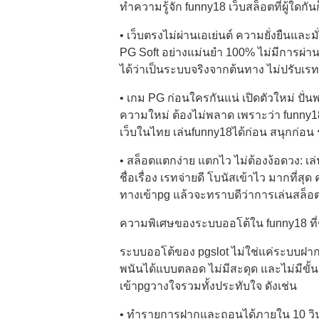
ทำความรู้จัก funny18 เว็บสล็อตที่ผู้ใดกั
• เว็บตรงไม่ผ่านเอเย่นต์ ความยั่งยืนและม
PG Soft อย่างแม่นยำ 100% ไม่มีการผ่านม
ได้ว่าเป็นระบบจริงจากต้นทาง ไม่ปรับเรท
• เกม PG ก่อนใครกันแน่ เปิดตัวใหม่ ปั่นพ
ความใหม่ ต้องไม่พลาด เพราะว่า funny18 ม
เว็บในไทย เล่นfunny18ได้ก่อน สนุกก่อ
• สล็อตแตกง่าย แตกไว ไม่ต้องง้อดวง: เล่น
ชื่อเรื่อง เรทจ่ายดี โบนัสเข้าไว มากที่สุด
ทางเข้าpg แล้วจะทราบดีว่าการเล่นสล็อต
ความพิเศษของระบบออโต้ใน funny18 ที่ช่
ระบบออโต้ของ pgslot ไม่ใช่แค่ระบบฝาก
พนันได้แบบตลอด ไม่มีสะดุด และไม่มีขั้นต
เข้าpgวางใจรวมทั้งประทับใจ ดังเช่น
• ทำรายการฝากและถอนได้ภายใน 10 วิน