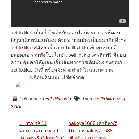
betflixtikto เป็นเว็บไซต์พนันออนไลน์ครบวงจรที่ตอบ
ปัญหานักพนันยุคใหม่ ด้วยระบบสมัครเป็นสมาชิกที่ง่าย
betflixtikto สมัคร
เร็ว การ betflixtikto เข้าสู่ระบบ ที่
ปลอดภัย รวมทั้งโปรโมชั่น betflixtikto เครดิตฟรี ที่มอบ
ความคุ้มค่าให้ผู้เล่น เริ่มเส้นทางการเดิมพันของคุณกับ
betflixtikto วันนี้ พร้อมจังหวะทำกำไรและก็ความ
เพลิดเพลินแบบไร้ขีดจำกัด
Categories:
betflixtikto.info
Tags:
betflixtikto เข้าสู่
ระบบ
←
mwin9 11
nakoya1688 เครดิตฟรี
พฤษภาคม mwin9
16 July nakoya1688
เครดิตฟรี อัปเดตใหม่
เข้าสู่ระบบ บริการ