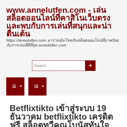
www.annelutfen.com - เล่น
สล็อตออนไลน์ที่คาสิโนเว็บตรง
และพบกับการเล่นที่สนุกและน่า
ตื่นเต้น
https://annelutfen.com มาร่วมลุ้นโชคกับสล็อตออนไลน์ที่มาพร้อม
กับการเล่นที่ดีที่สุด annelütfen.com
Betflixtikto เข้าสู่ระบบ 19
ธันวาคม betflixtikto เครดิต
ฟรี สล็อตทวีคูณโบนัสทันใจ