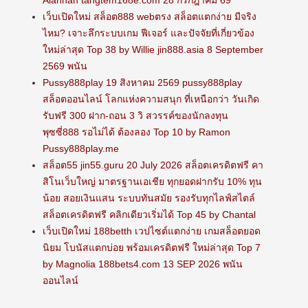
เว็บเปิดใหม่ สล็อต888 webตรง สล็อตแตกง่าย มีจริง
ไหม? เจาะลึกระบบเกม ฟีเจอร์ และปัจจัยที่เกี่ยวข้อง
ใหม่ล่าสุด Top 38 by Willie jin888.asia 8 September
2569 พนัน
Pussy888play 19 สิงหาคม 2569 pussy888play
สล็อตออนไลน์ โลกแห่งความสนุก ที่เหนือกว่า วันเกิด
รับฟรี 300 ฝาก-ถอน 3 วิ สวรรค์ของนักลงทุน
พุซซี่888 รอไม่ได้ ต้องลอง Top 10 by Ramon
Pussy888play.me
สล็อต55 jin55.guru 20 July 2026 สล็อตเครดิตฟรี คา
สิโนเว็บใหญ่ มาตรฐานเอเชีย ทุกยอดฝากรับ 10% ทุน
น้อย สอยเงินแสน ระบบทันสมัย รองรับทุกไลฟ์สไตล์
สล็อตเครดิตฟรี คลิกเดียวเริ่มได้ Top 45 by Chantal
เว็บเปิดใหม่ 188betth เวปไซต์แตกง่าย เกมสล็อตยอด
นิยม โบนัสแตกบ่อย พร้อมเครดิตฟรี ใหม่ล่าสุด Top 7
by Magnolia 188bets4.com 13 SEP 2026 พนัน
ออนไลน์