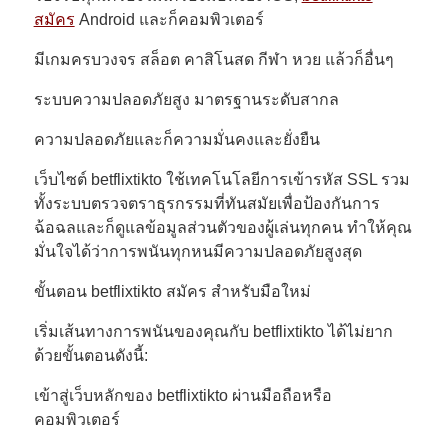
สมัคร
Android และก็คอมพิวเตอร์
มีเกมครบวงจร สล็อต คาสิโนสด กีฬา หวย แล้วก็อื่นๆ
ระบบความปลอดภัยสูง มาตรฐานระดับสากล
ความปลอดภัยและก็ความมั่นคงและยั่งยืน
เว็บไซต์ betflixtikto ใช้เทคโนโลยีการเข้ารหัส SSL รวม
ทั้งระบบตรวจตราธุรกรรมที่ทันสมัยเพื่อป้องกันการ
ฉ้อฉลและก็ดูแลข้อมูลส่วนตัวของผู้เล่นทุกคน ทำให้คุณ
มั่นใจได้ว่าการพนันทุกหนมีความปลอดภัยสูงสุด
ขั้นตอน betflixtikto สมัคร สำหรับมือใหม่
เริ่มเส้นทางการพนันของคุณกับ betflixtikto ได้ไม่ยาก
ด้วยขั้นตอนดังนี้:
เข้าสู่เว็บหลักของ betflixtikto ผ่านมือถือหรือ
คอมพิวเตอร์