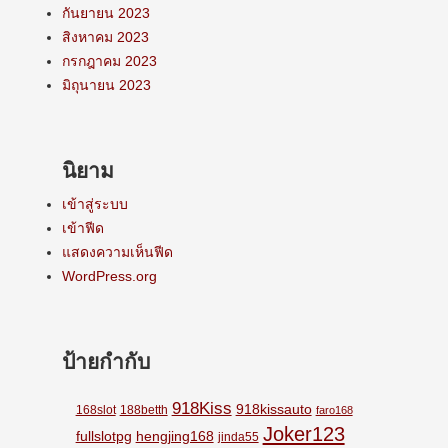
กันยายน 2023
สิงหาคม 2023
กรกฎาคม 2023
มิถุนายน 2023
นิยาม
เข้าสู่ระบบ
เข้าฟีด
แสดงความเห็นฟีด
WordPress.org
ป้ายกำกับ
918Kiss
918kissauto
168slot
188betth
faro168
Joker123
fullslotpg
hengjing168
jinda55