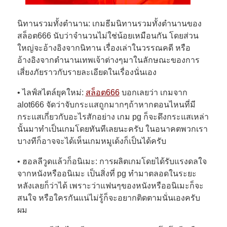
นิทานรวมทั้งตำนาน: เกมธีมนิทานรวมทั้งตำนานของ
สล็อต666 นับว่าจำนวนไม่ใช่น้อยเหมือนกัน โดยส่วน
ใหญ่จะอ้างอิงจากนิทาน เรื่องเล่าในวรรณคดี หรือ
อ้างอิงจากตำนานเทพเจ้าต่างๆมาในลักษณะของการ
เสี่ยงภัยราวกับรายละเอียดในเรื่องนั่นเอง
• ไลฟ์สไตล์ยุคใหม่:
สล็อต666
บอกเลยว่า เกมจาก
alot666 จัดว่าจับกระแสถูกมากๆถ้าหากตอนไหนที่มี
กระแสเกี่ยวกับอะไรสักอย่าง เกม pg ก็จะดึงกระแสเหล่า
นั้นมาทำเป็นเกมโดยทันทีเลยนะครับ ในอนาคตพวกเรา
บางทีก็อาจจะได้เห็นเกมหมูเด้งก็เป็นได้ครับ
• ฮอลลีวูดแล้วก็อนิเมะ: การผลิตเกมโดยได้รับแรงดลใจ
จากหนังหรืออนิเมะ เป็นสิ่งที่ pg ทำมาตลอดในระยะ
หลังเลยก็ว่าได้ เพราะว่าแฟนๆของหนังหรืออนิเมะก็จะ
สนใจ หรือใครกันแน่ไม่รู้ก็จะอยากติดตามนั่นเองครับ
ผม