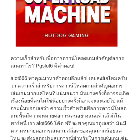
ความเร็วสำหรับเพื่อการดาวน์โหลดเกมสำคัญต่อการ
เล่นเท่าไร? Pgslot6 มีคำตอบ!
alot666 พาคุณมาหาคำตอบอีกแล้ว! เคยสงสัยไหมครับ
ว่า ความเร็วสำหรับการดาวน์โหลดเกมสำคัญต่อการ
เล่นเกมมากแค่ไหน? แน่นอนว่า มันบางครั้งก็อาจจะเกิด
เรื่องน้อยที่คนไม่ใช่น้อยบางครั้งก็อาจจะละเลยไป แม้
กระนั้นบอกเลยว่า ความเร็วสำหรับเพื่อการดาวน์โหลด
เกมนั้นมีความหมายต่อการเล่นอย่างแน่แท้ แล้วก็ใน
พาร์ทนี้ เรา alot666 โค้ด ฟรี จะพาคุณมาดูเลยว่า มันมี
ความหมายต่อการเล่นเกมสล็อตของคุณมากน้อยแค่
ไหน จะส่งผลต่อประสบการณ์สำหรับในการเล่นเกมเช่น