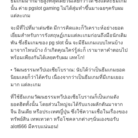
ธีมเกมมากมายสูงที่สุดเดี๋ยวนี้เลยก็ว่าได้ ซึ่งแต่ละธีมเกม
นั้น ค่าย pgslot gaming ไม่ได้สุ่มทำขึ้นมาเฉยๆครับผม
แต่ละเกม
จะมีที่ไปที่มาเด่นชัด มีการคิดและก็วิเคราะห์อย่างยอด
เยี่ยมสำหรับการรังสฤษฏ์เกมแต่ละเกมก่อนถึงมือนักเดิม
พัน ซึ่งธีมเกมของ pg slot นั้น จะมีธีมเกมแบบไหนบ้าง
มาจากไหนบ้าง ถ้าเกิดคุณใคร่รู้ล่ะก็ เรามาหาคำตอบไป
พร้อมเพียงกันได้เลยครับผม เลทโก!
• วัฒนธรรมทวีปเอเชียโบราณ: นับได้ว่าเป็นธีมเกมยอด
นิยมเลยก็ว่าได้ครับ เนื่องจากว่าเป็นธีมเกมที่มีเกมเยอะ
มาก แต่ละเกม
ที่ใช้ธีมเกมวัฒนธรรมทวีปเอเชียโบราณก็เป็นเกมดัง
ยอดฮิตทั้งนั้น โดยส่วนใหญ่จะได้รับแรงผลักดันมาจาก
จีน อินเดีย หรือประเทศญี่ปุ่น ซึ่งใช้ความเชื่อในเรื่องของ
ทรัพย์สิน เทพเทวดา หรือโชคลาภต่างๆนั่นเองขอรับ
alot666 มีครบแน่นอน!