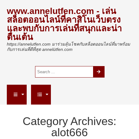
www.annelutfen.com - เล่น
สล็อตออนไลน์ที่คาสิโนเว็บตรง
และพบกับการเล่นที่สนุกและน่า
ตื่นเต้น
https://annelutfen.com มาร่วมลุ้นโชคกับสล็อตออนไลน์ที่มาพร้อม
กับการเล่นที่ดีที่สุด annelütfen.com
Category Archives:
alot666