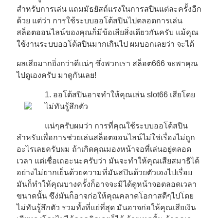
สำหรับการเล่น แถมมัธยัสถ์แรงในการสปินแต่ละครั้งอีก
ด้วย แต่ว่า การใช้ระบบออโต้สปินไปตลอดการเล่น
สล็อตออนไลน์ของคุณก็มีข้อเสียสิ่งเดียวกันครับ แม้คุณ
ใช้งานระบบออโต้สปินมากเกินไป ผมบอกเลยว่า จะได้
ผลเสียมากยิ่งกว่าดีแน่ๆ ซึ่งพวกเรา สล็อต666 จะพาคุณ
ไปดูเองครับ มาดูกันเลย!
1. ออโต้สปินอาจทำให้คุณเล่น slot66 เสียโดย
ไม่ทันรู้สึกตัว
แน่ๆครับผมว่า การที่คุณใช้ระบบออโต้สปิน
สำหรับเพื่อการช่วยเล่นสล็อตออนไลน์ไม่ใช่เรื่องไม่ถูก
อะไรเลยครับผม ถ้าเกิดคุณมองหน้าจอที่เล่นอยู่ตลอด
เวลา แต่เชื่อเถอะนะครับว่า มันจะทำให้คุณเสียสมาธิได้
อย่างไม่ยากเย็นด้วยความที่มันสปินด้วยตัวเองไปเรื่อย
มันก็ทำให้คุณบางครั้งก็อาจจะมิได้ดูหน้าจอตลอดเวลา
ขนาดนั้น ซึง่มันก็อาจก่อให้คุณคลาดโอกาสดีๆไปโดย
ไม่ทันรู้สึกตัว รวมทั้งที่แย่ที่สุด มันอาจก่อให้คุณเสียเงิน