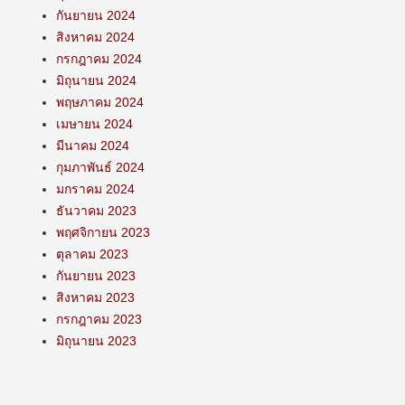
กันยายน 2024
สิงหาคม 2024
กรกฎาคม 2024
มิถุนายน 2024
พฤษภาคม 2024
เมษายน 2024
มีนาคม 2024
กุมภาพันธ์ 2024
มกราคม 2024
ธันวาคม 2023
พฤศจิกายน 2023
ตุลาคม 2023
กันยายน 2023
สิงหาคม 2023
กรกฎาคม 2023
มิถุนายน 2023