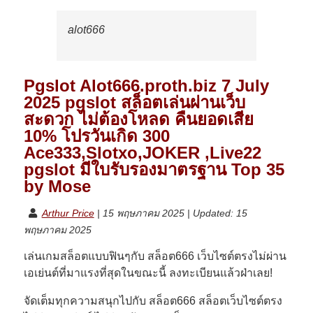
alot666
Pgslot Alot666.proth.biz 7 July
2025 pgslot สล็อตเล่นผ่านเว็บ
สะดวก ไม่ต้องโหลด คืนยอดเสีย
10% โปรวันเกิด 300
Ace333,Slotxo,JOKER ,Live22
pgslot มีใบรับรองมาตรฐาน Top 35
by Mose
Arthur Price
|
15 พฤษภาคม 2025
|
Updated: 15
พฤษภาคม 2025
เล่นเกมสล็อตแบบฟินๆกับ สล็อต666 เว็บไซต์ตรงไม่ผ่าน
เอเย่นต์ที่มาแรงที่สุดในขณะนี้ ลงทะเบียนแล้วฝ่าเลย!
จัดเต็มทุกความสนุกไปกับ สล็อต666 สล็อตเว็บไซต์ตรง