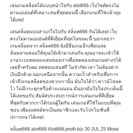
เล่นเกมสล็อตได้แบบหนำใจกับ alot666 เว็บไซต์ตรงไม่
ผ่านเอเย่นต์ที่เหมาะสมที่สุดตอนนี้ เลือกเกมที่ใช่แล้วลุย
ได้เลย!
เล่นสล็อตแบบสาแก่ใจไปกับ สล็อต666 กันได้เลย! เว็บ
ตรงไม่ผ่านเอเย่นต์ที่ดีเยี่ยมที่สุดในขณะนี้ บอกเลยว่า
เกมสล็อตจาก สล็อต666 ยังมีธีมเกมอีกเพียบเลย
ล้นหลามคอยให้คุณได้เข้ามาเล่นกัน คุณอาจจะเข้าใช้
งานระบบทดลองเล่นของเราเพื่อทดลองเล่นเกมต่างๆได้
เลยจ๊าครับผม ทดสอบเล่นฟรี ไม่จำกัดเวลา ไม่ต้องฝาก
เงินอีกด้วย นอกเหนือจากนั้น ความเร็วสำหรับเพื่อการ
เข้าถึงเกมสล็อตของพวกเรานั้น มั่นใจได้ว่า ดาวน์โหลด
ไว ไม่มีกระตุกหรือค้างแน่นอน มั่นอกมั่นใจในประเด็นนี้
ได้เลยขอรับ สัมผัสประสบการณ์การเล่นเกมที่ดีเยี่ยม
ที่สุดกับพวกเราได้ก่อนผู้ใดกัน เล่นเกมที่ใช่ในแบบที่คุณ
ชอบ เพียงแต่สมัครเป็นสมาชิกและรับโปรโมชั่นที่
ปรารถนาได้เลย!
สล็อต666 alot666 Alot666.proth.biz 30 JUL 25 Mose