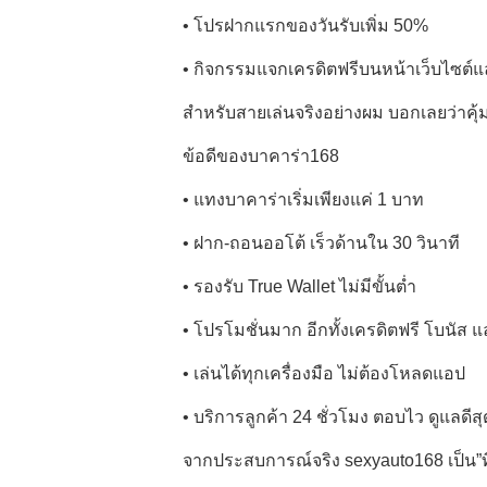
• โปรฝากแรกของวันรับเพิ่ม 50%
• กิจกรรมแจกเครดิตฟรีบนหน้าเว็บไซต์แล
สำหรับสายเล่นจริงอย่างผม บอกเลยว่าคุ้
ข้อดีของบาคาร่า168
• แทงบาคาร่าเริ่มเพียงแค่ 1 บาท
• ฝาก-ถอนออโต้ เร็วด้านใน 30 วินาที
• รองรับ True Wallet ไม่มีขั้นต่ำ
• โปรโมชั่นมาก อีกทั้งเครดิตฟรี โบนัส 
• เล่นได้ทุกเครื่องมือ ไม่ต้องโหลดแอป
• บริการลูกค้า 24 ชั่วโมง ตอบไว ดูแลดีส
จากประสบการณ์จริง sexyauto168 เป็น”ที