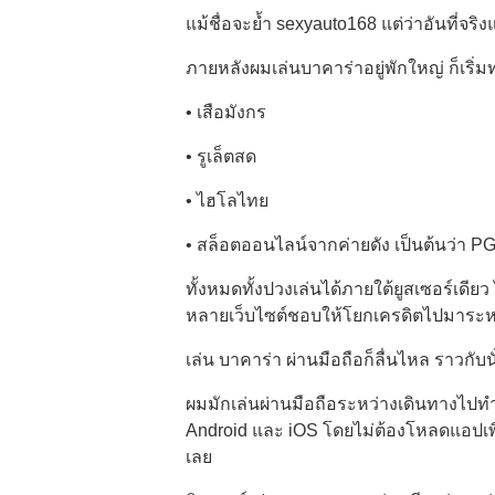
แม้ชื่อจะย้ำ sexyauto168 แต่ว่าอันที่จริง
ภายหลังผมเล่นบาคาร่าอยู่พักใหญ่ ก็เริ
• เสือมังกร
• รูเล็ตสด
• ไฮโลไทย
• สล็อตออนไลน์จากค่ายดัง เป็นต้นว่า P
ทั้งหมดทั้งปวงเล่นได้ภายใต้ยูสเซอร์เดียว
หลายเว็บไซต์ชอบให้โยกเครดิตไปมาระหว่
เล่น บาคาร่า ผ่านมือถือก็ลื่นไหล ราวกับ
ผมมักเล่นผ่านมือถือระหว่างเดินทางไปท
Android และ iOS โดยไม่ต้องโหลดแอปเพิ่ม
เลย