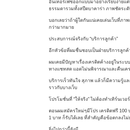
อินเทอร์เฟซออกแบบมาอย่างเรียบง่ายแต่ห
ธรรมดารวมทั้งสปีดบาคาร่า ภาพชัดระดับ F
บอกเลยว่าถ้าผู้ใดกันแน่เคยเล่นเว็บที่ภาพ
กว่ามากมาย
ประสบการณ์จริงกับ “บริการลูกค้า”
อีกหัวข้อที่ผมชื่นชอบเป็นฝ่ายบริการลู
ผมเคยมีปัญหาเรื่องเครดิตค้างอยู่ในระ
ทางแชทสด แอดไม่นพิจารณาและคืนเครดิต
บริการเร็วทันใจ สุภาพ แล้วก็มีความรู้แ
ราวกับบางเว็บ
โปรโมชั่นที่ “ให้จริง” ไม่ต้องทำเทิร์นเวอร
ตอนผมสมัครใหม่ๆมีโปร เครดิตฟรี 100 บ
1 บาท ก็รับได้เลย ที่สำคัญคือข้อตกลงไม่
ยิ่งไปกว่านี้ยังมี