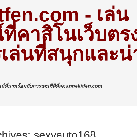
fen.com - เล่น
ที่คาสิโนเว็บตร
่นที่สนุกและน่า
ที่มาพร้อมกับการเล่นที่ดีที่สุด annelütfen.com
chives: sexyauto168