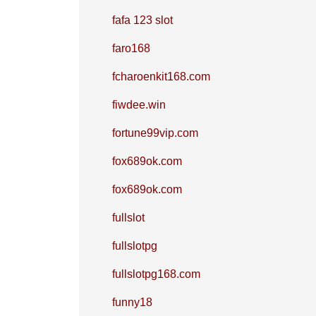
fafa 123 slot
faro168
fcharoenkit168.com
fiwdee.win
fortune99vip.com
fox689ok.com
fox689ok.com
fullslot
fullslotpg
fullslotpg168.com
funny18