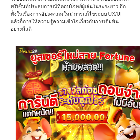
พรีเซ็นท์ประสบการณ์ที่ตอบโจทย์ผู้เล่นในระยะยาว อีก
ทั้งในเรื่องการอัปเดตเกมใหม่ การแก้ไขระบบ UX/UI
แล้วก็การให้ความรู้ความเข้าใจเกี่ยวกับการเดิมพัน
อย่างมีสติ