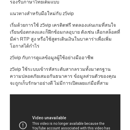
รองรับภาษาไทยเต็มแบบ
แนวทางสำหรับมือใหม่กับ z5vip
เริ่มด้วยการใช้ z5vip เครดิตฟรี ทดลองเล่นเกมที่สนใจ
เรียนข้อตกลงและก็ฝึกซ้อมกลอุบาย ดังเช่น เลือกสล็อตที่
มีค่า RTP สูง หรือใช้สูตรเดินเงินในบาคาร่าเพื่อเพิ่ม
โอกาสได้กำไร
z5vip กับการดูแลข้อมูลผู้ใช้อย่างมืออาชีพ
z5vip ใช้ระบบเข้ารหัสระดับสากลรวมทั้งมาตรฐาน
ความปลอดภัยเสมอกันธนาคาร ข้อมูลส่วนตัวของคุณ
จะถูกเก็บรักษาอย่างดี ไม่มีการเปิดเผยแก่มือที่สาม