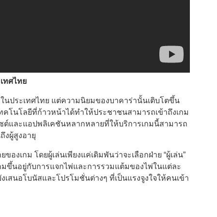
ระเทศไทย
ในประเทศไทย แต่ความนิยมของบาคาร่านั้นเติบโตขึ้น
ละเทคโนโลยีที่ก้าวหน้าได้ทำให้ประชาชนสามารถเข้าถึงเกม
บไซต์และแอปพลิเคชันหลากหลายที่ให้บริการเกมนี้สามารถ
ึงผู้สูงอายุ
ของเกม โดยผู้เล่นเพียงแค่เดิมพันว่าจะเลือกฝ่าย “ผู้เล่น”
เกมขึ้นอยู่กับการแจกไพ่และการรวมแต้มของไพ่ในแต่ละ
ังเสนอโบนัสและโปรโมชั่นต่างๆ ที่เป็นแรงจูงใจให้คนเข้า