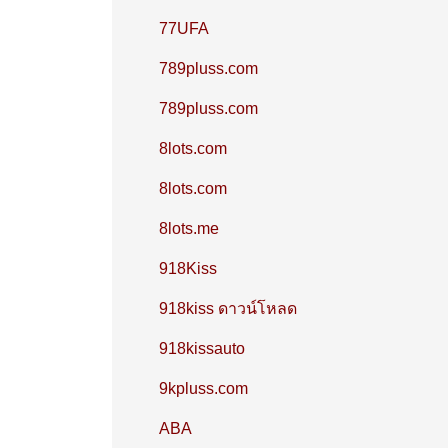
77UFA
789pluss.com
789pluss.com
8lots.com
8lots.com
8lots.me
918Kiss
918kiss ดาวน์โหลด
918kissauto
9kpluss.com
ABA