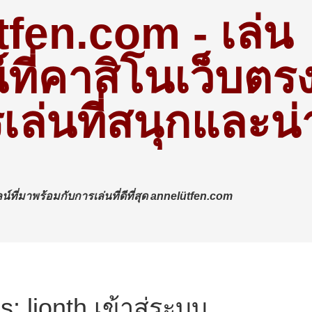
fen.com - เล่น
ที่คาสิโนเว็บตร
่นที่สนุกและน่า
ที่มาพร้อมกับการเล่นที่ดีที่สุด annelütfen.com
: lionth เข้าสู่ระบบ