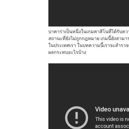
บาคาร่าเป็นหนึ่งในเกมคาสิโนที่ได้รับ
สถานะที่ยังไม่ถูกกฎหมาย เกมนี้ยังสาม
ในประเทศเรา ในบทความนี้เราจะสำรวจและ
ผลกระทบอะไรบ้าง