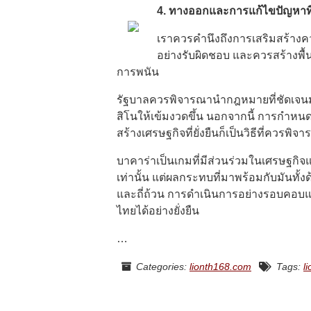
4. ทางออกและการแก้ไขปัญหาที่
เราควรคำนึงถึงการเสริมสร้างค
อย่างรับผิดชอบ และควรสร้างพื้น
การพนัน
รัฐบาลควรพิจารณานำกฎหมายที่ชัดเจ
สิโนให้เข้มงวดขึ้น นอกจากนี้ การกำหน
สร้างเศรษฐกิจที่ยั่งยืนก็เป็นวิธีที่ควรพิจ
บาคาร่าเป็นเกมที่มีส่วนร่วมในเศรษฐกิ
เท่านั้น แต่ผลกระทบที่มาพร้อมกับมันทั้
และถี่ถ้วน การดำเนินการอย่างรอบคอบแล
ไทยได้อย่างยั่งยืน
…
Categories:
lionth168.com
Tags:
l