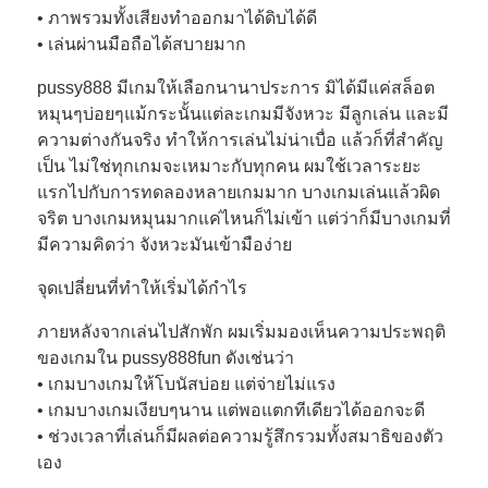
• ภาพรวมทั้งเสียงทำออกมาได้ดิบได้ดี
• เล่นผ่านมือถือได้สบายมาก
pussy888 มีเกมให้เลือกนานาประการ มิได้มีแค่สล็อต
หมุนๆบ่อยๆแม้กระนั้นแต่ละเกมมีจังหวะ มีลูกเล่น และมี
ความต่างกันจริง ทำให้การเล่นไม่น่าเบื่อ แล้วก็ที่สำคัญ
เป็น ไม่ใช่ทุกเกมจะเหมาะกับทุกคน ผมใช้เวลาระยะ
แรกไปกับการทดลองหลายเกมมาก บางเกมเล่นแล้วผิด
จริต บางเกมหมุนมากแค่ไหนก็ไม่เข้า แต่ว่าก็มีบางเกมที่
มีความคิดว่า จังหวะมันเข้ามือง่าย
จุดเปลี่ยนที่ทำให้เริ่มได้กำไร
ภายหลังจากเล่นไปสักพัก ผมเริ่มมองเห็นความประพฤติ
ของเกมใน pussy888fun ดังเช่นว่า
• เกมบางเกมให้โบนัสบ่อย แต่จ่ายไม่แรง
• เกมบางเกมเงียบๆนาน แต่พอแตกทีเดียวได้ออกจะดี
• ช่วงเวลาที่เล่นก็มีผลต่อความรู้สึกรวมทั้งสมาธิของตัว
เอง