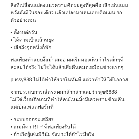
สิ่งที่เปลี่ยนแปลงแนวความคิดผมสูงที่สุดคือ เลิกเล่นแบบ
หวังมั่งมีในรอบเดียว แล้วแปลงมาเล่นแบบคิดแผน ยก
ตัวอย่างเช่น
• ตั้งงบต่อวัน
• ได้ตามเป้าแล้วหยุด
• เสียถึงจุดหนึ่งก็พัก
พอเพียงทำแบบงี้สม่ำเสมอ ผมเริ่มมองเห็นกำไรเล็กๆที่
สะสมได้จริง ไม่ใช่ได้แล้วเสียคืนหมดเสมือนช่วงแรกๆ
pussy888 ไม่ได้ทำให้รวยในทันที แต่ว่าทำให้ ได้โอกาส
จากประสบการณ์ตรง ผมกล้ากล่าวเลยว่า พุซซี่888
ไม่ใช่เว็บหรือเกมที่ทำให้คนไหนมั่งมีเลวทรามข้ามคืน
แต่เป็นแพลตฟอร์มที่
• ระบบออกจะเสถียร
• เกมมีค่า RTP ที่พอเพียงรับได้
• ถ้าเกิดผู้เล่นมีวินัย จังหวะได้กำไรมีจริง