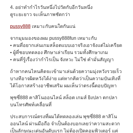
4. อย่าทำกำไรวันหนึ่งไปวัดกับอีกวันหนึ่ง
ดูระยะยาว จะเห็นภาพชัดกว่า
pussy888
เหมาะกับคนใดกันแน่
จากมุมมองของผม pussy888fun เหมาะกับ
• คนที่อยากเล่นเกมสล็อตแบบเอาจริงเอาจังแต่ไม่เครียด
• ผู้ที่ชอบทดลอง ศึกษาเล่าเรียน รวมทั้งศึกษาเกม
• คนที่รู้เรื่องว่ากำไรเป็น จังหวะ ไม่ใช่ คำมั่นสัญญา
ถ้าหากคนไหนคิดจะเข้ามาเล่นด้วยความมุ่งหวังรวยเร็ว
บางทีอาจผิดหวังได้ง่าย แต่หากคิดว่าเป็นความบันเทิงที่
ได้โอกาสสร้างอาชีพเสริม ผมเห็นว่าตรงนี้ตอบปัญหา
พุซซี่888 คาสิโนออนไลน์ สล็อต เกมส์ ยิงปลา ตกปลา
บนโทรศัพท์เคลื่อนที่
ประสบการณ์ตรงที่ผมได้ทดลองเล่น พุซซี่888 คาสิโน
ออนไลน์ ผ่านมือถือ จำเป็นต้องบอกเลยว่าความสะดวก
เป็นลักษณะเด่นอันดับแรก ไม่ต้องเปิดคอมพิวเตอร์ แค่