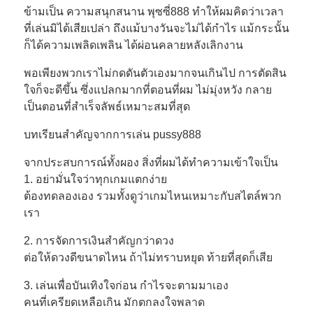
ข้ามเป็น ความสนุกสนาน พุซซี่888 ทำให้ผมคิดว่าเวลา
ที่เล่นมิได้เสียเปล่า ถึงแม้บางวันจะไม่ได้กำไร แม้กระนั้น
ก็ได้ความเพลิดเพลิน ได้ผ่อนคลายหลังเลิกงาน
พอเพียงพวกเราไม่กดดันตัวเองมากจนเกินไป การตัดสิน
ใจก็จะดีขึ้น ซึ่งแปลกมากที่ตอนที่ผม ไม่มุ่งหวัง กลาย
เป็นตอนที่สำเร็จลัพธ์เหมาะสมที่สุด
บทเรียนสำคัญจากการเล่น pussy888
จากประสบการณ์ทั้งผอง สิ่งที่ผมได้ทำความเข้าใจเป็น
1. อย่ามั่นใจว่าทุกเกมแตกง่าย
ต้องทดลองเอง รวมทั้งดูว่าเกมไหนเหมาะกับสไตล์พวก
เรา
2. การจัดการเงินสำคัญกว่าดวง
ต่อให้ดวงดีขนาดไหน ถ้าไม่ทราบหยุด ท้ายที่สุดก็เสีย
3. เล่นเพื่อบันเทิงใจก่อน กำไรจะตามมาเอง
คนที่เครียดเหลือเกิน มักตกลงใจพลาด