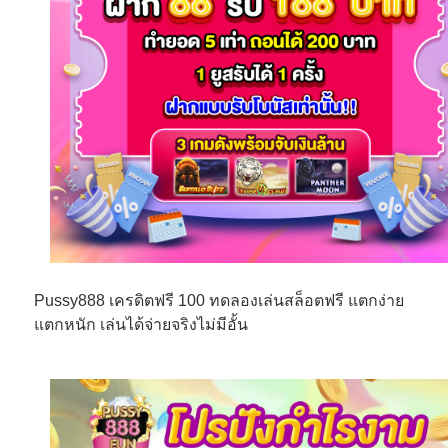
Pussy888 เครดิตฟรี 100 ทดลองเล่นสล็อตฟรี แตกง่าย
แตกหนัก เล่นได้จ่ายจริงไม่มีอั้น