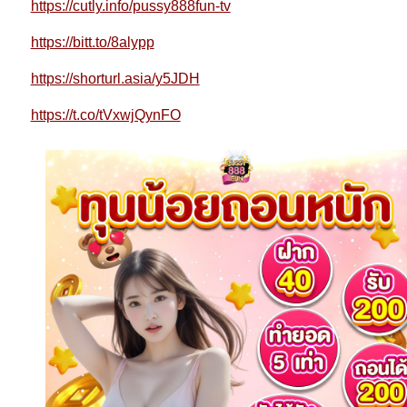
https://cutly.info/pussy888fun-tv
https://bitt.to/8alypp
https://shorturl.asia/y5JDH
https://t.co/tVxwjQynFO