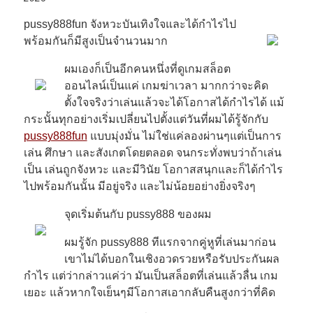
pussy888fun จังหวะบันเทิงใจและได้กำไรไป
พร้อมกันก็มีสูงเป็นจำนวนมาก
ผมเองก็เป็นอีกคนหนึ่งที่ดูเกมสล็อต
ออนไลน์เป็นแค่ เกมฆ่าเวลา มากกว่าจะคิด
ตั้งใจจริงว่าเล่นแล้วจะได้โอกาสได้กำไรได้ แม้
กระนั้นทุกอย่างเริ่มเปลี่ยนไปตั้งแต่วันที่ผมได้รู้จักกับ
pussy888fun
แบบมุ่งมั่น ไม่ใช่แค่ลองผ่านๆแต่เป็นการ
เล่น ศึกษา และสังเกตโดยตลอด จนกระทั่งพบว่าถ้าเล่น
เป็น เล่นถูกจังหวะ และมีวินัย โอกาสสนุกและก็ได้กำไร
ไปพร้อมกันนั้น มีอยู่จริง และไม่น้อยอย่างยิ่งจริงๆ
จุดเริ่มต้นกับ pussy888 ของผม
ผมรู้จัก pussy888 ทีแรกจากคู่หูที่เล่นมาก่อน
เขาไม่ได้บอกในเชิงอวดรวยหรือรับประกันผล
กำไร แต่ว่ากล่าวแค่ว่า มันเป็นสล็อตที่เล่นแล้วลื่น เกม
เยอะ แล้วหากใจเย็นๆมีโอกาสเอากลับคืนสูงกว่าที่คิด