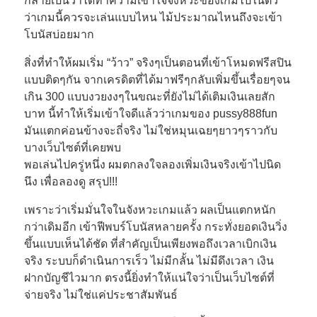
กลายเป็นว่าได้ทำความเข้าใจจังหวะของเกมไปในตัว
ว่าเกมนี้ควรจะเล่นแบบไหน ไม้ประมาณไหนถึงจะเข้า
โบนัสบ่อยมาก
สิ่งที่ทำให้ผมเริ่ม “ว้าว” จริงๆเป็นตอนที่เข้าโหมดฟรีสปิน
แบบติดๆกัน จากเครดิตที่ได้มาฟรีๆกลับเพิ่มขึ้นเรื่อยๆจน
เกิน 300 แบบงวยงงๆในขณะที่ยังไม่ได้เติมเงินเลยสัก
บาท นี้ทำให้เริ่มเข้าใจดีแล้วว่าเกมของ pussy888fun
มันแตกค่อนข้างจะถี่จริง ไม่ใช่หมุนเฉยๆยาวๆราวกับ
บางเว็บไซต์ที่เคยพบ
พอเล่นไปครู่หนึ่ง ผมตกลงใจลองเพิ่มเงินจริงเข้าไปนิด
นึง เพื่อลองดู สรุป!!!
เพราะว่าเริ่มมั่นใจในจังหวะเกมแล้ว ผลเป็นแตกหนัก
กว่าเดิมอีก เข้าฟีพบร์โบนัสหลายครั้ง กระทั่งยอดเงินวิ่ง
ขึ้นแบบเห็นได้ชัด ที่สำคัญเป็นเพียงพอถึงเวลาเบิกเงิน
จริง ระบบก็ดำเนินการเร็ว ไม่มีกลั้น ไม่มีดึงเวลา เงิน
ฝากบัญชีไวมาก ตรงนี้ยิ่งทำให้แน่ใจว่าเป็นเว็บไซต์ที่
จ่ายจริง ไม่ใช่แค่ประชาสัมพันธ์