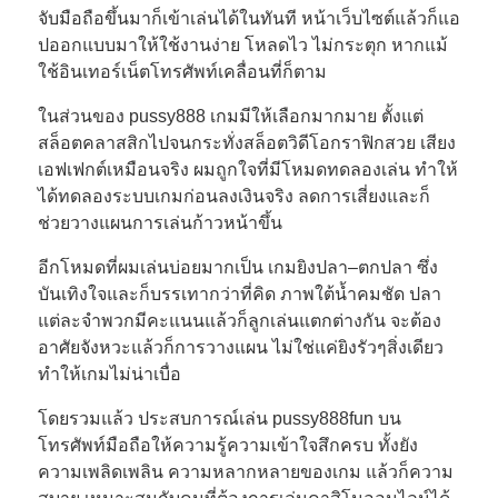
จับมือถือขึ้นมาก็เข้าเล่นได้ในทันที หน้าเว็บไซต์แล้วก็แอ
ปออกแบบมาให้ใช้งานง่าย โหลดไว ไม่กระตุก หากแม้
ใช้อินเทอร์เน็ตโทรศัพท์เคลื่อนที่ก็ตาม
ในส่วนของ pussy888 เกมมีให้เลือกมากมาย ตั้งแต่
สล็อตคลาสสิกไปจนกระทั่งสล็อตวิดีโอกราฟิกสวย เสียง
เอฟเฟกต์เหมือนจริง ผมถูกใจที่มีโหมดทดลองเล่น ทำให้
ได้ทดลองระบบเกมก่อนลงเงินจริง ลดการเสี่ยงและก็
ช่วยวางแผนการเล่นก้าวหน้าขึ้น
อีกโหมดที่ผมเล่นบ่อยมากเป็น เกมยิงปลา–ตกปลา ซึ่ง
บันเทิงใจและก็บรรเทากว่าที่คิด ภาพใต้น้ำคมชัด ปลา
แต่ละจำพวกมีคะแนนแล้วก็ลูกเล่นแตกต่างกัน จะต้อง
อาศัยจังหวะแล้วก็การวางแผน ไม่ใช่แค่ยิงรัวๆสิ่งเดียว
ทำให้เกมไม่น่าเบื่อ
โดยรวมแล้ว ประสบการณ์เล่น pussy888fun บน
โทรศัพท์มือถือให้ความรู้ความเข้าใจสึกครบ ทั้งยัง
ความเพลิดเพลิน ความหลากหลายของเกม แล้วก็ความ