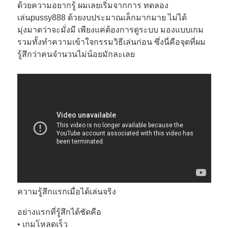
ด้วยความอยากรู้ ผมเลยเริ่มจากการ ทดลอง
เล่นpussy888 ด้วยงบประมาณเล็กมากมาย ไม่ได้
มุ่งมาดว่าจะมั่งมี เพียงแค่ต้องการดูระบบ มองแบบเกม
รวมทั้งทำความเข้าใจกรรมวิธีเล่นก่อน ซึ่งนี่คือจุดที่ผม
รู้สึกว่าคนจำนวนไม่น้อยมักละเลย
ความรู้สึกแรกเมื่อได้เล่นจริง
อย่างแรกที่รู้สึกได้ชัดคือ
• เกมโหลดเร็ว