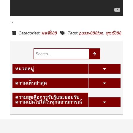
…
Categories:
พุซซี่888
Tags:
pussy888fun
,
พุซซี่888
หมวดหมู่
ความเห็นล่าสุด
ความสุขคือการรับรู้และยอมรับ
ความเป็นไปได้ในทุกสถานการณ์