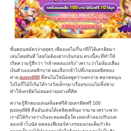
ขั้นตอนสมัครง่ายสุดๆ เพียงแค่ไม่กี่นาทีก็ได้เครดิตมา
เล่นโดยทันที โดยไม่ต้องฝากเงินก่อน ตรงนี้ล่ะที่ทำให้
เกิดความรู้สึกว่า “กล้าทดลองจริง” เพราะว่าไม่ต้องเสี่ยง
เงินตัวเองเลยสักบาท ผมเลือกเข้าไปที่เกมยอดฮิตของ
ค่าย
pussy888
ที่คนไม่ใช่น้อยพูดว่าแตกง่าย พอกดหมุน
ไปไม่กี่ไม้ก็เริ่มได้รางวัลเล็กๆมาเรื่อยๆแบบไม่ทิ้งช่วง
ทำให้เครดิตไม่หมดง่ายอย่างที่คิด
ความรู้สึกตอนเล่นสล็อตฟรีด้วยเครดิตฟรี 100
pussy888 คือมันเล่นได้เพลิดเพลินมากมาย เพราะพวก
เรามิได้กังวลว่าเงินจะหมดเมื่อใด เลยกล้าลองปรับเบท
ลองเข้าโบนัส ทดลองฟีเจอร์ต่างๆของเกมเต็มกำลัง