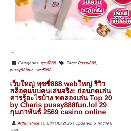
…
Categories:
พุซซี่888
Tags:
Pussy888
,
pussy888fun
,
พุซซี่888
เว็บใหญ่ พุซซี่888 webใหญ่ รีวิว
สล็อตแบบคนเล่นจริง: ก่อนกดเล่น
ควรรู้อะไรบ้าง ทดลองเล่น Top 20
by Charis pussy888fun.lol 29
กุมภาพันธ์ 2569 casino online
Arthur Price
|
5 มกราคม 2026
|
Updated: 5 มกราคม
2026