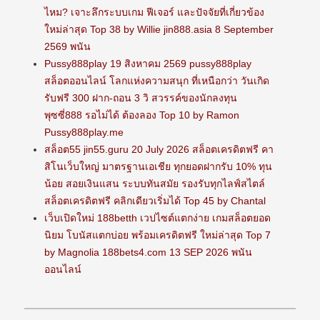
ไหม? เจาะลึกระบบเกม ฟีเจอร์ และปัจจัยที่เกี่ยวข้อง
ใหม่ล่าสุด Top 38 by Willie jin888.asia 8 September
2569 พนัน
Pussy888play 19 สิงหาคม 2569 pussy888play
สล็อตออนไลน์ โลกแห่งความสนุก ที่เหนือกว่า วันเกิด
รับฟรี 300 ฝาก-ถอน 3 วิ สวรรค์ของนักลงทุน
พุซซี่888 รอไม่ได้ ต้องลอง Top 10 by Ramon
Pussy888play.me
สล็อต55 jin55.guru 20 July 2026 สล็อตเครดิตฟรี คา
สิโนเว็บใหญ่ มาตรฐานเอเชีย ทุกยอดฝากรับ 10% ทุน
น้อย สอยเงินแสน ระบบทันสมัย รองรับทุกไลฟ์สไตล์
สล็อตเครดิตฟรี คลิกเดียวเริ่มได้ Top 45 by Chantal
เว็บเปิดใหม่ 188betth เวปไซต์แตกง่าย เกมสล็อตยอด
นิยม โบนัสแตกบ่อย พร้อมเครดิตฟรี ใหม่ล่าสุด Top 7
by Magnolia 188bets4.com 13 SEP 2026 พนัน
ออนไลน์