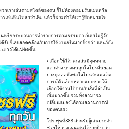
แม้พวกเราเล่นตามสไตล์ของตน ก็ไม่ต้องคอยปรับแผนหรือ
ารเล่นลื่นไหลกว่าเดิม แล้วก็ช่วยทำให้เรารู้สึกสบายใจ
ข้าเล่นหรือกระบวนการทำรายการตามธรรมดา ก็เลยไม่รู้จัก
ี่ได้รับก็เลยสอดคล้องกับการใช้งานจริงมากยิ่งกว่า และก็ยัง
ะยาวได้แน่ชัดขึ้น
• เลือกใช้ได้: คนเล่นมีจุดหมาย
แตกต่าง บางคนถูกใจโปรคืนยอด
บางบุคคลพึงพอใจโปรสะสมแต้ม
การมีตัวเลือกหลายแบบช่วยให้
เลือกใช้งานได้ตรงกับสิ่งที่จำเป็น
เพิ่มมากขึ้น รวมทั้งสามารถ
เปลี่ยนแปลงได้ตามสถานการณ์
ของตนเอง
โปร พุซซี่888 สำหรับผู้เล่นประจำ
ช่วยให้วางแผนเล่นได้ง่ายยิ่งกว่า