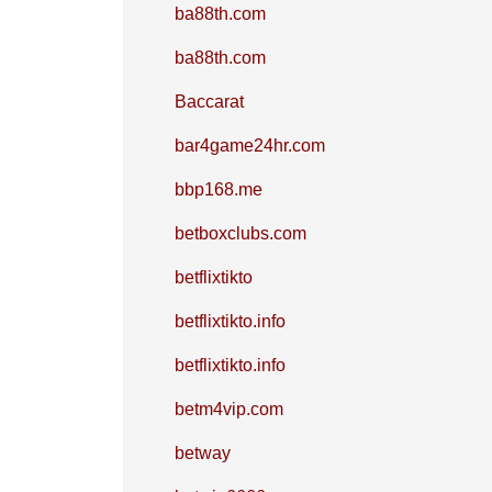
ba88th.com
ba88th.com
Baccarat
bar4game24hr.com
bbp168.me
betboxclubs.com
betflixtikto
betflixtikto.info
betflixtikto.info
betm4vip.com
betway