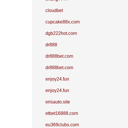
cloudbet
cupcake88x.com
dgb222hot.com
dr888
dr888bet.com
dr888bet.com
enjoy24.fun
enjoy24.fun
erisauto.site
etbet16888.com
eu369clubs.com