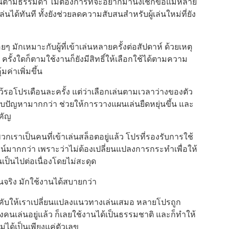
่นตามธรรมดา ไม่ต้องการที่จะอยากมานั่งเช็กข้อแม้หลาย
มเล่นได้ทันที ทั้งยังช่วยลดความสับสนสำหรับผู้เล่นใหม่ที่ยัง
่อยๆ มักเหมาะกับผู้ที่เข้าเล่นหลายครั้งต่อสัปดาห์ ด้วยเหตุ
ครั้งใดก็ตามใช้งานก็ยังมีสิทธิ์ให้เลือกใช้ได้ตามความ
ค่าเพิ่มขึ้น
ว้รอโปรเดือนละครั้ง แต่ว่าเลือกเล่นตามเวลาว่างของตัว
ตอบปัญหามากกว่า ช่วยให้การวางแผนเล่นยืดหยุ่นขึ้น และ
คัญ
วกเราเป็นคนที่เข้าเล่นสล็อตอยู่แล้ว โปรที่รองรับการใช้
์มากกว่า เพราะว่าไม่ต้องเปลี่ยนแปลงการกระทำเพื่อให้
นเป็นไปต่อเนื่องโดยไม่สะดุด
่นจริง มักใช้งานได้สบายกว่า
บังคับให้เราเปลี่ยนแปลงแนวทางเล่นเสมอ หลายโปรถูก
เล่นอยู่แล้ว ก็เลยใช้งานได้เป็นธรรมชาติ และก็ทำให้
 ไม่ได้เป็นเพียงแค่ตัวเลข