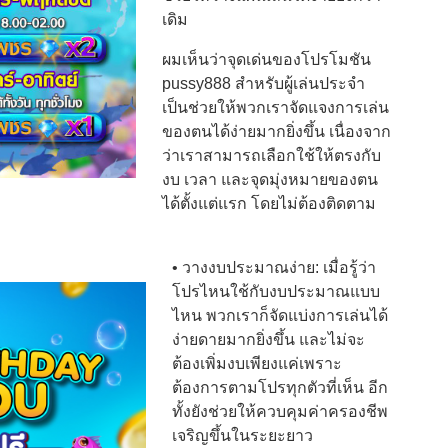
เดิม
ผมเห็นว่าจุดเด่นของโปรโมชัน
pussy888 สำหรับผู้เล่นประจำ
เป็นช่วยให้พวกเราจัดแจงการเล่น
ของตนได้ง่ายมากยิ่งขึ้น เนื่องจาก
ว่าเราสามารถเลือกใช้ให้ตรงกับ
งบ เวลา และจุดมุ่งหมายของตน
ได้ตั้งแต่แรก โดยไม่ต้องติดตาม
• วางงบประมาณง่าย: เมื่อรู้ว่า
โปรไหนใช้กับงบประมาณแบบ
ไหน พวกเราก็จัดแบ่งการเล่นได้
ง่ายดายมากยิ่งขึ้น และไม่จะ
ต้องเพิ่มงบเพียงแค่เพราะ
ต้องการตามโปรทุกตัวที่เห็น อีก
ทั้งยังช่วยให้ควบคุมค่าครองชีพ
เจริญขึ้นในระยะยาว