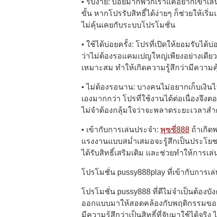
• รับง่าย: บ่อยมากพวกเราแค่อยากเข้าเล
ขั้น หากโปรรับสิทธิ์ได้ง่ายๆ ก็ช่วยให้เริ่
ไม่คุ้นเคยกับระบบโปรโมชั่น
• ใช้ได้บ่อยครั้ง: โปรที่เปิดให้ยอมรับได้บ
ว่าไม่ต้องรอแคมเปญใหญ่เพียงอย่างเดียว 
เหมาะสม ทำให้เกิดความรู้สึกว่ามีความคุ้ม
• ไม่ต้องรอนาน: บางคนไม่อยากเก็บเงินไ
เองมากกว่า โปรที่ใช้งานได้ต่อเนื่องจึง
ไม่จำต้องกลุ้มใจว่าจะพลาดระยะเวลาสำ
• เข้ากับการเล่นประจำ:
พุซซี่888
ถ้าเกิดพ
แรงงานแบบสม่ำเสมอจะรู้สึกเป็นประโยชน
ได้รับสิทธิ์เสริมเติม และช่วยทำให้การเล่
โปรโมชั่น pussy888play ที่เข้ากับการเล
โปรโมชั่น pussy888 ที่ดีไม่จำเป็นต้อง
ออกแบบมาให้สอดคล้องกับพฤติกรรมของคน
มีความรู้สึกว่าเป็นสิทธิ์ที่จับมาใช้ได้จริง