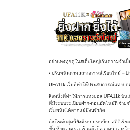
อย่าแทงทุกคู่ในสเต็ปใหญ่เกินความจำเป็น 
• ปรับพนันตามสถานการณ์เรียลไทม์ – Li
UFA11k เว็บที่ทำให้ประสบการณ์แทงบอ
สิ่งหนึ่งที่ทำให้การแทงบอล UFA11k บันเทิ
ที่มีระบบระเบียบฝาก-ถอนอัตโนมัติ จ่าย
เริ่มพนันได้หากแม้มีงบจำกัด
เว็บไซต์กลุ่มนี้ยังมีระบบระเบียบ สถิติเร
ขึ้น ซึ่งความรวดเร็วแล้วก็ความน่าวางใจ