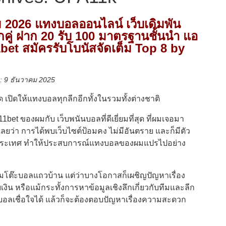
2026 แทงบอลออนไลน์ เว็บเดิมพัน
คู่ ฝาก 20 รับ 100 มาตรฐานชั้นนำ แอ
bet สมัครรับโบนัสจัดเต็ม Top 8 by
: 9 ธันวาคม 2025
สุด เปิดให้แทงบอลทุกลีกอีกทั้งในรวมทั้งต่างชาติ
et ของผมกับ เว็บพนันบอลที่ดีเยี่ยมที่สุด ที่ผมเจอมา
ลยว่า การได้พบเว็บไซต์ป้อมคง ไม่มีอันตราย และก็มีตัว
างประเทศ ทำให้ประสบการณ์แทงบอลของผมแปรไปอย่าง
โต๊ะบอลแถวบ้าน แต่ว่าบางโอกาสก็เผชิญปัญหาเรื่อง
น หรือแม้กระทั้งการหาข้อมูลเชิงลึกเกี่ยวกับทีมและลีก
ันบอลเชื่อใจได้ แล้วก็จะต้องตอบปัญหาเรื่องความสะดวก