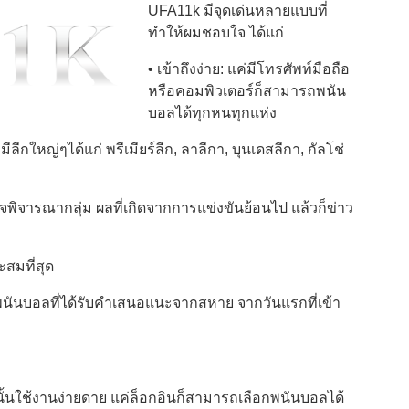
UFA11k มีจุดเด่นหลายแบบที่
ทำให้ผมชอบใจ ได้แก่
• เข้าถึงง่าย: แค่มีโทรศัพท์มือถือ
หรือคอมพิวเตอร์ก็สามารถพนัน
บอลได้ทุกหนทุกแห่ง
มีลีกใหญ่ๆได้แก่ พรีเมียร์ลีก, ลาลีกา, บุนเดสลีกา, กัลโช่
ินิจพิจารณากลุ่ม ผลที่เกิดจากการแข่งขันย้อนไป แล้วก็ข่าว
ะสมที่สุด
์พนันบอลที่ได้รับคำเสนอแนะจากสหาย จากวันแรกที่เข้า
นั้นใช้งานง่ายดาย แค่ล็อกอินก็สามารถเลือกพนันบอลได้