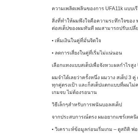
ความเพลิดเพลินของการ UFA11k แบบเรี
สิ่งที่ทำให้ผมพึงใจคือความระทึกใจของ
ต่อสเต็ปของผมทันที ผมสามารถปรับเปลี่ย
• เพิ่มเงินในคู่ที่มั่นจิตใจ
• ลดการเสี่ยงในคู่ที่เริ่มไม่แน่นอน
เลือกแทงแบบสเต็ปเพื่อจังหวะผลกำไรสู
ผมจำได้เลยว่าครั้งหนึ่ง ผมวาง สเต็ป 3 
ทุกคู่ตรงเป้า และก็สเต็ปแตกแบบที่ผมไม่คา
เกมจบ ไม่ต้องรอนาน
วิธีเล็กๆสำหรับการพนันบอลสเต็ป
จากประสบการณ์ตรง ผมอยากแชร์เทคนิคที
• วิเคราะห์ข้อมูลก่อนเริ่มเกม – ดูสถิติ ฟ