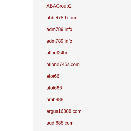
ABAGroup2
abbet789.com
adm789.info
adm789.info
allbet24hr
allone745s.com
alot66
alot666
amb888
argus16888.com
audi688.com