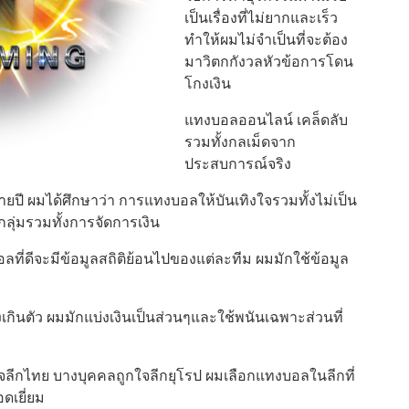
เป็นเรื่องที่ไม่ยากและเร็ว
ทำให้ผมไม่จำเป็นที่จะต้อง
มาวิตกกังวลหัวข้อการโดน
โกงเงิน
แทงบอลออนไลน์ เคล็ดลับ
รวมทั้งกลเม็ดจาก
ประสบการณ์จริง
ผมได้ศึกษาว่า การแทงบอลให้บันเทิงใจรวมทั้งไม่เป็น
กลุ่มรวมทั้งการจัดการเงิน
บอลที่ดีจะมีข้อมูลสถิติย้อนไปของแต่ละทีม ผมมักใช้ข้อมูล
เกินตัว ผมมักแบ่งเงินเป็นส่วนๆและใช้พนันเฉพาะส่วนที่
ลีกไทย บางบุคคลถูกใจลีกยุโรป ผมเลือกแทงบอลในลีกที่
ดเยี่ยม