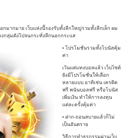
มากมาย เว็บแห่งนี้รองรับทั้งลีกใหญ่รวมทั้งลีกเล็ก ผม
งกลุ่มดังไปจนกระทั่งลีกนอกกระแส
• โปรโมชั่นรวมทั้งโบนัสคุ้ม
ค่า
เว้นแต่แทงบอลแล้ว เว็บไซต์
ยังมีโปรโมชั่นให้เลือก
หลายแบบ อาทิเช่น เครดิต
ฟรี พนันบอลฟรี หรือโบนัส
เพิ่มเงิน ทำให้การลงทุน
แต่ละครั้งคุ้มค่า
• ฝาก-ถอนสบายแล้วก็ไม่
เป็นอันตราย
วิธีการทำธุรกรรมผ่านเว็บ