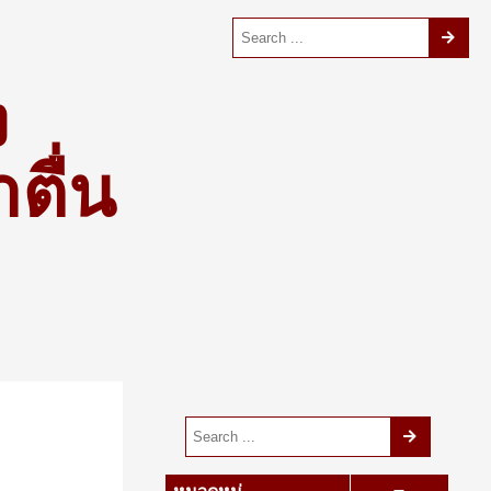
ง
ตื่น