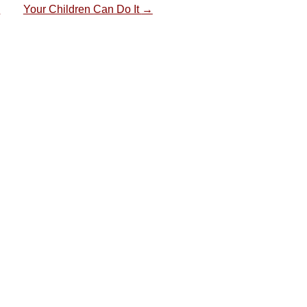
บ
Your Children Can Do It
→