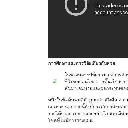
การศึกษาและการวิจัยเกี่ยวกับหวย
ในช่วงหลายปีที่ผ่านมา มีการศึ
ชีวิตของคนไทยมากขึ้นเรื่อยๆ การ
หันมาเล่นหวยและผลกระทบของกา
หนึ่งในข้อค้นพบที่มักถูกกล่าวถึงคือ ค
เล่นหวย นอกจากนี้ยังมีการศึกษาถึงบ
รายได้จากการขายหวยอย่างไร และมีช่อง
โชคที่ไม่มีการวางแผน