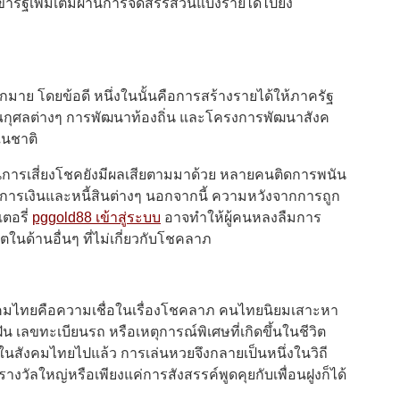
้ารัฐเพิ่มเติมผ่านการจัดสรรส่วนแบ่งรายได้ไปยัง
มากมาย โดยข้อดี หนึ่งในนั้นคือการสร้างรายได้ให้ภาครัฐ
กุศลต่างๆ การพัฒนาท้องถิ่น และโครงการพัฒนาสังค
งในชาติ
ในการเสี่ยงโชคยังมีผลเสียตามมาด้วย หลายคนติดการพนัน
ารเงินและหนี้สินต่างๆ นอกจากนี้ ความหวังจากการถูก
เตอรี่
pggold88 เข้าสู่ระบบ
อาจทำให้ผู้คนหลงลืมการ
นด้านอื่นๆ ที่ไม่เกี่ยวกับโชคลาภ
สังคมไทยคือความเชื่อในเรื่องโชคลาภ คนไทยนิยมเสาะหา
 เลขทะเบียนรถ หรือเหตุการณ์พิเศษที่เกิดขึ้นในชีวิต
กในสังคมไทยไปแล้ว การเล่นหวยจึงกลายเป็นหนึ่งในวิถี
วัลใหญ่หรือเพียงแค่การสังสรรค์พูดคุยกับเพื่อนฝูงก็ได้