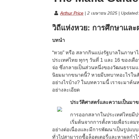
Arthur Price
|
2 เมษายน 2025
|
Updated:
วิถีแห่งหวย: การศึกษาแ
บทนำ
“หวย” หรือ สลากกินแบ่งรัฐบาลในภาษาไทย
ประเทศไทย ทุกๆ วันที่ 1 และ 16 ของ
จ่อ ซึ่งกลายเป็นส่วนหนึ่งของวัฒนธรรม
นิยมมากขนาดนี้? หวยมีบทบาทอะไรในส
อย่างไรบ้าง? ในบทความนี้ เราจะมาค้น
อย่างละเอียด
ประวัติศาสตร์และความเป็นมา
การออกสลากในประเทศไทยมีประวั
เริ่มต้นจากการตั้งหวยเพื่อระด
อย่างต่อเนื่องและมีการพัฒนาเป็นรูปแบบ
ทั่วไปสามารถซื้อล็อตเตอรี่และหาผลกำไร