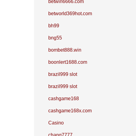
betwin6666.com
betworld369hot.com
bh99
bng55
bombet888.win
boonlert1688.com
brazil999 slot
brazil999 slot
cashgame168
cashgame168x.com
Casino
chang7777