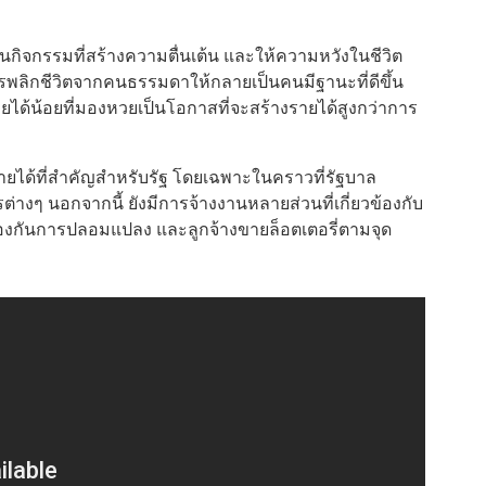
นกิจกรรมที่สร้างความตื่นเต้น และให้ความหวังในชีวิต
ิกชีวิตจากคนธรรมดาให้กลายเป็นคนมีฐานะที่ดีขึ้น
ายได้น้อยที่มองหวยเป็นโอกาสที่จะสร้างรายได้สูงกว่าการ
ายได้ที่สำคัญสำหรับรัฐ โดยเฉพาะในคราวที่รัฐบาล
างๆ นอกจากนี้ ยังมีการจ้างงานหลายส่วนที่เกี่ยวข้องกับ
องกันการปลอมแปลง และลูกจ้างขายล็อตเตอรี่ตามจุด