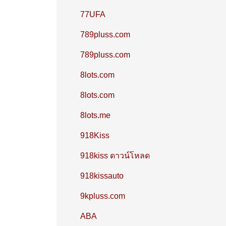
77UFA
789pluss.com
789pluss.com
8lots.com
8lots.com
8lots.me
918Kiss
918kiss ดาวน์โหลด
918kissauto
9kpluss.com
ABA