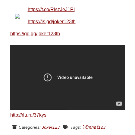
https://t.co/RIszJeJ1PI
https://is.gd/joker123th
https://gg.gg/joker123th
http://rlu.ru/37kys
Categories:
Joker123
Tags:
โจ๊กเกอร์123