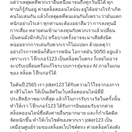
แต่ว่าเหตุผลที่พวกเรายืนหนึ่งมาจนถึงทุกวันนี้ได้ ทุก
ท่านก็รู้กันอยู่ ค่ายสล็อตออนไลน์จะอยู่ได้อย่างไรถ้าเกิด
คนไม่เล่นกัน แล้วก็เหตุผลที่คนเล่นกันก็เพราะว่ามันแตก
หนักอย่างไรเล่า ทุกท่านจะต้องอย่าลืมว่า การลงทุนมี
การเสี่ยง หลายคนเข้ามาลงทุนกับพวกเราแล้วเปลี่ยน
เป็นคนมั่งมีกลับไป หรือบางครั้งอาจจะมาเสียตังนิด
หน่อยจากการเล่นกับพวกเราก็ไม่แปลก ด้วยเหตุว่า
อย่างไรการพนันก็คือการพนัน โอกาสมัน 50/50 อยู่แล้ว
เพราะเรา โจ๊กเกอร์123 เป็นสล็อตเว็บตรง ก็เลยไม่อาจ
จะปรับเปลี่ยนหรือแก้ไขระบบการสุ่มของ AI ภายในเกม
ของ สล็อต โจ๊กเกอร์ได้
ในต้นปี 2565 เรา joker123 ได้รับความไว้ใจจากองการ
คาสิโนโลก ให้เป็นเลิศในเว็บสล็อตออนไลน์ที่มี
ประสิทธิภาพมากที่สุด แล้วก็ในการรับรางวัลในครั้งนั้น
ทำให้เรา โจ๊กเกอร์123 ได้รับการยินยอมรับจากค่าย
สล็อตออนไลน์ชื่อดังค่ายอื่นๆมากมาย และก็กำเนิดดิล
จัดหนักขึ้น ทำให้เว็บไซต์ของพวกเรา joker123 เป็น
เหมือนศูนย์รวมของสล็อตเว็บไซต์ตรง ค่ายสล็อตโด่งดัง