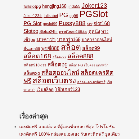
Joker123
hengjing168
fullslotpg
jinda55
PGSlot
PG
Joker123th
lalikabet
pg99
Pussy888
PG Slot
slot168
pgslot99
Slot
Slotxo
ดูหนัง
ทาง
Slotxo24hr
ดาวน์โหลด918kiss
บาคาร่า
บาคาร่า168
เข้าpg
บาคาร่าออนไลน์
สล็อต
พุซซี่888
สล็อต99
ปั่นแตก66
สล็อต168
สล็อต888
สล็อต777
สล็อตpg
สล็อต918kiss
สล็อต PG เว็บตรง แตกหนัก
สล็อตออนไลน์
สล็อตเครดิต
สล็อตxo
สล็อตเว็บตรง
ฟรี
สล็อตแจกเครดิตฟรี
เว็บ
โจ๊กเกอร์123
เว็บสล็อต
บาคาร่า
เรื่องล่าสุด
เครดิตฟรี เกมสล็อต ที่ผู้เล่นชื่นชอบ ที่สุด โปรโมชั่น
เครดิตฟรี 100% กล่องสุ่มเฮงเฮง รับเครดิตฟรี ยูสเดียว