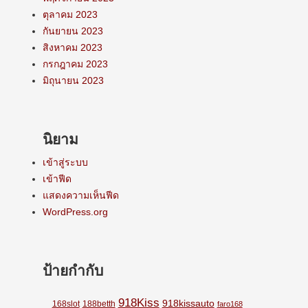
ตุลาคม 2023
กันยายน 2023
สิงหาคม 2023
กรกฎาคม 2023
มิถุนายน 2023
นิยาม
เข้าสู่ระบบ
เข้าฟีด
แสดงความเห็นฟีด
WordPress.org
ป้ายกำกับ
918Kiss
918kissauto
168slot
188betth
faro168