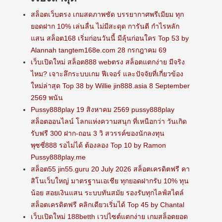
สล็อตเว็บตรง เกมสดภาพชัด บรรยากาศพรีเมียม ทุก
ยอดฝาก 10% เล่นลื่น ไม่มีสะดุด การันตี กำไรหลัก
แสน สล็อต168 เริ่มก่อนวันนี้ มีลุ้นก่อนใคร Top 53 by
Alannah tangtem168e.com 28 กรกฎาคม 69
เว็บเปิดใหม่ สล็อต888 webตรง สล็อตแตกง่าย มีจริง
ไหม? เจาะลึกระบบเกม ฟีเจอร์ และปัจจัยที่เกี่ยวข้อง
ใหม่ล่าสุด Top 38 by Willie jin888.asia 8 September
2569 พนัน
Pussy888play 19 สิงหาคม 2569 pussy888play
สล็อตออนไลน์ โลกแห่งความสนุก ที่เหนือกว่า วันเกิด
รับฟรี 300 ฝาก-ถอน 3 วิ สวรรค์ของนักลงทุน
พุซซี่888 รอไม่ได้ ต้องลอง Top 10 by Ramon
Pussy888play.me
สล็อต55 jin55.guru 20 July 2026 สล็อตเครดิตฟรี คา
สิโนเว็บใหญ่ มาตรฐานเอเชีย ทุกยอดฝากรับ 10% ทุน
น้อย สอยเงินแสน ระบบทันสมัย รองรับทุกไลฟ์สไตล์
สล็อตเครดิตฟรี คลิกเดียวเริ่มได้ Top 45 by Chantal
เว็บเปิดใหม่ 188betth เวปไซต์แตกง่าย เกมสล็อตยอด