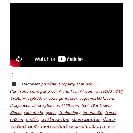
…
Categories:
pgสล็อต
,
Property
,
PunPro66
,
PunPro66.com
,
punpro777
,
PunPro777.com
,
puss888 เข้าสู่
ระบบ
,
Pussy888
,
qr code generator
,
sagame168th.com
,
Sexybaccarat
,
sexybaccarat168.com
,
Slot
,
Slot Online
,
Slotxo
,
slotxo24hr
,
spinix
,
Technology
,
temmax69
,
Travel
,
up2bet
,
คาสิโน
,
คาสิโนออนไลน์
,
ชื่อหมวดหมู่ใหม่
,
ซื้อหวย
ออนไลน์
,
ดูหนัง
,
ดูหนังออนไลน์
,
ทดลองเล่นสล็อต pg
,
ทาง