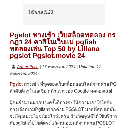
โจ๊กเกอร์123
Pgslot ทางเข้า เว็บสล็อตทดลอง กร
กฎา 24 คาสิโนเว็บแม่ pgfish
ทดลองเล่น Top 50 by Liliana
pgslot Pgslot.movie 24
Arthur Price
|
17 พฤษภาคม 2024
|
Updated: 17
พฤษภาคม 2024
Pgslot
ทางเข้า ที่สุดของเว็บสล็อตออนไลน์จากค่าย PG
ลำดับต้นๆในเอเชีย หน้าแรกของ Google ทดลองเลย!
ผู้คนจำนวนมากบางครั้งก็อาจจะให้ความเอาใจใส่กับ
การเลือกเกมPgfishจากค่าย PGSLOT มากที่สุด แต่มัน
จะมีคุณประโยชน์อะไรล่ะครับ ถ้าเกิดคุณมิได้ใช้บริการ
กับpgfishเว็บไซต์ตรงไม่ผ่านเอเย่นต์จากค่าย PGSLOT