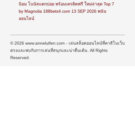
นิยม โบนัสแตกบ่อย พร้อมเครดิตฟรี ใหม่ล่าสุด Top 7
by Magnolia 188bets4.com 13 SEP 2026 พนัน
ออนไลน์
© 2026 www.annelutfen.com - เล่นสล็อตออนไลน์ที่คาสิโนเว็บ
ตรงและพบกับการเล่นที่สนุกและน่าตื่นเต้น. All Rights
Reserved.