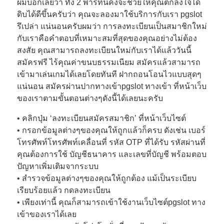
ผมบอกเลยว่า ทั้ง 2 พาร์ทนี้คงจะช่วยให้คุณตกลงใจได้
ดิบได้ดีขึ้นครับว่า คุณจะลองมาใช้บริการกับเรา pgslot
รึเปล่า แน่นอนครับผมว่า การลงทะเบียนเป็นสมาชิกใหม่
กับเราคือคำตอบที่เหมาะสมที่สุดของคุณอย่างไม่ต้อง
สงสัย คุณสามารถลงทะเบียนใหม่กับเราได้แล้ววันนี้
สมัครฟรี ไร้คุณค่าขนบธรรมเนียม สมัครแล้วสามารถ
เข้ามาเล่นเกมได้เลยโดยทันที ฝากถอนโอนไวแบบสุดๆ
แน่นอน สมัครผ่านปากทางเข้าpgslot ทางเข้า ที่หน้าเว็บ
ของเราตามขั้นตอนต่างๆดังนี้ได้เลยนะครับ
• คลิกปุ่ม ‘ลงทะเบียนสมัครสมาชิก’ ที่หน้าเว็บไซต์
• กรอกข้อมูลต่างๆของคุณให้ถูกแล้วก็ครบ ดังเช่น เบอร์
โทรศัพท์โทรศัพท์เคลื่อนที่ รหัส OTP ที่ได้รับ รหัสผ่านที่
คุณต้องการใช้ บัญชีธนาคาร และเลขที่บัญชี พร้อมตอบ
ปัญหาเพิ่มเติมจากระบบ
• สำรวจข้อมูลต่างๆของคุณให้ถูกต้อง แม้เป็นระเบียบ
เรียบร้อยแล้ว กดลงทะเบียน
• เพียงเท่านี้ คุณก็สามารถเข้าใช้งานเว็บไซต์pgslot ทาง
เข้าของเราได้เลย