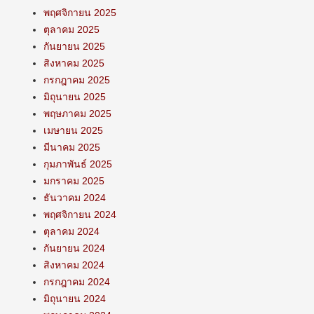
พฤศจิกายน 2025
ตุลาคม 2025
กันยายน 2025
สิงหาคม 2025
กรกฎาคม 2025
มิถุนายน 2025
พฤษภาคม 2025
เมษายน 2025
มีนาคม 2025
กุมภาพันธ์ 2025
มกราคม 2025
ธันวาคม 2024
พฤศจิกายน 2024
ตุลาคม 2024
กันยายน 2024
สิงหาคม 2024
กรกฎาคม 2024
มิถุนายน 2024