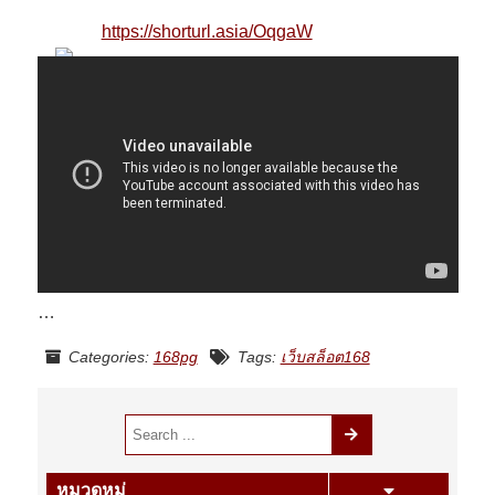
https://shorturl.asia/OqgaW
…
Categories:
168pg
Tags:
เว็บสล็อต168
หมวดหมู่