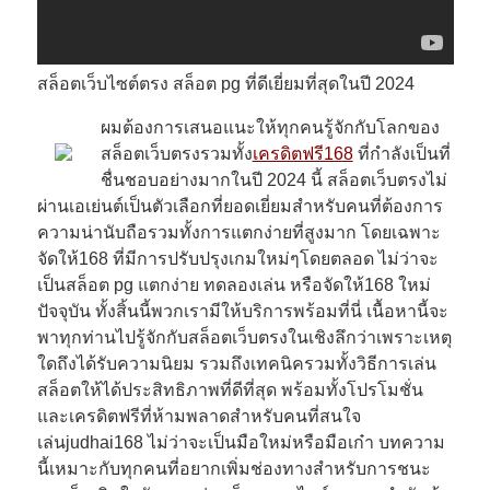
สล็อตเว็บไซต์ตรง สล็อต pg ที่ดีเยี่ยมที่สุดในปี 2024
ผมต้องการเสนอแนะให้ทุกคนรู้จักกับโลกของ
สล็อตเว็บตรงรวมทั้ง
เครดิตฟรี168
ที่กำลังเป็นที่
ชื่นชอบอย่างมากในปี 2024 นี้ สล็อตเว็บตรงไม่
ผ่านเอเย่นต์เป็นตัวเลือกที่ยอดเยี่ยมสำหรับคนที่ต้องการ
ความน่านับถือรวมทั้งการแตกง่ายที่สูงมาก โดยเฉพาะ
จัดให้168 ที่มีการปรับปรุงเกมใหม่ๆโดยตลอด ไม่ว่าจะ
เป็นสล็อต pg แตกง่าย ทดลองเล่น หรือจัดให้168 ใหม่
ปัจจุบัน ทั้งสิ้นนี้พวกเรามีให้บริการพร้อมที่นี่ เนื้อหานี้จะ
พาทุกท่านไปรู้จักกับสล็อตเว็บตรงในเชิงลึกว่าเพราะเหตุ
ใดถึงได้รับความนิยม รวมถึงเทคนิครวมทั้งวิธีการเล่น
สล็อตให้ได้ประสิทธิภาพที่ดีที่สุด พร้อมทั้งโปรโมชั่น
และเครดิตฟรีที่ห้ามพลาดสำหรับคนที่สนใจ
เล่นjudhai168 ไม่ว่าจะเป็นมือใหม่หรือมือเก๋า บทความ
นี้เหมาะกับทุกคนที่อยากเพิ่มช่องทางสำหรับการชนะ