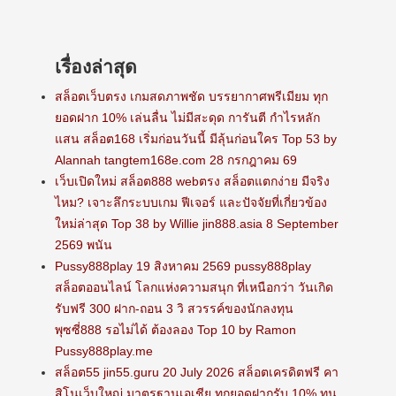
เรื่องล่าสุด
สล็อตเว็บตรง เกมสดภาพชัด บรรยากาศพรีเมียม ทุก
ยอดฝาก 10% เล่นลื่น ไม่มีสะดุด การันตี กำไรหลัก
แสน สล็อต168 เริ่มก่อนวันนี้ มีลุ้นก่อนใคร Top 53 by
Alannah tangtem168e.com 28 กรกฎาคม 69
เว็บเปิดใหม่ สล็อต888 webตรง สล็อตแตกง่าย มีจริง
ไหม? เจาะลึกระบบเกม ฟีเจอร์ และปัจจัยที่เกี่ยวข้อง
ใหม่ล่าสุด Top 38 by Willie jin888.asia 8 September
2569 พนัน
Pussy888play 19 สิงหาคม 2569 pussy888play
สล็อตออนไลน์ โลกแห่งความสนุก ที่เหนือกว่า วันเกิด
รับฟรี 300 ฝาก-ถอน 3 วิ สวรรค์ของนักลงทุน
พุซซี่888 รอไม่ได้ ต้องลอง Top 10 by Ramon
Pussy888play.me
สล็อต55 jin55.guru 20 July 2026 สล็อตเครดิตฟรี คา
สิโนเว็บใหญ่ มาตรฐานเอเชีย ทุกยอดฝากรับ 10% ทุน