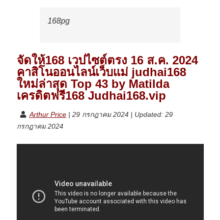
168pg
จัดให้168 เวปไซต์ตรง 16 ส.ค. 2024
คาสิโนออนไลน์เว็บแม่ judhai168
ใหม่ล่าสุด Top 43 by Matilda
เครดิตฟรี168 Judhai168.vip
Arthur Price
|
29 กรกฎาคม 2024
|
Updated: 29
กรกฎาคม 2024