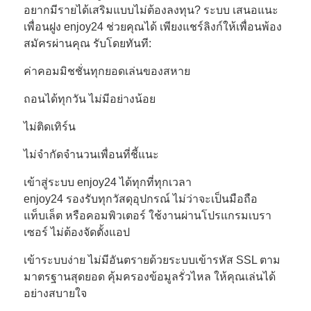
อยากมีรายได้เสริมแบบไม่ต้องลงทุน? ระบบ เสนอแนะ
เพื่อนฝูง enjoy24 ช่วยคุณได้ เพียงแชร์ลิงก์ให้เพื่อนพ้อง
สมัครผ่านคุณ รับโดยทันที:
ค่าคอมมิชชั่นทุกยอดเล่นของสหาย
ถอนได้ทุกวัน ไม่มีอย่างน้อย
ไม่ติดเทิร์น
ไม่จำกัดจำนวนเพื่อนที่ชี้แนะ
เข้าสู่ระบบ enjoy24 ได้ทุกที่ทุกเวลา
enjoy24 รองรับทุกวัสดุอุปกรณ์ ไม่ว่าจะเป็นมือถือ
แท็บเล็ต หรือคอมพิวเตอร์ ใช้งานผ่านโปรแกรมเบรา
เซอร์ ไม่ต้องจัดตั้งแอป
เข้าระบบง่าย ไม่มีอันตรายด้วยระบบเข้ารหัส SSL ตาม
มาตรฐานสุดยอด คุ้มครองข้อมูลรั่วไหล ให้คุณเล่นได้
อย่างสบายใจ