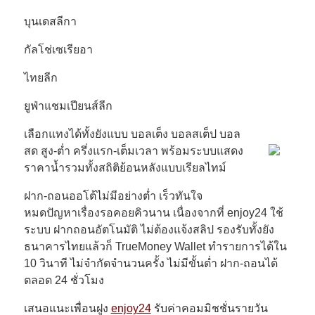
บุนเดสลีกา
กัลโช่เซเรียอา
ไทยลีก
ยูฟ่าแชมเปียนส์ลีก
เลือกแทงได้ทั้งยังแบบ บอลเต็ง บอลสเต็ป บอล
สด สูง-ต่ำ ครึ่งแรก-เต็มเวลา พร้อมระบบแสดง
ราคาน้ำรวมทั้งสถิติย้อนหลังแบบเรียลไทม์
ฝาก-ถอนออโต้ไม่มีอย่างต่ำ เร็วทันใจ
หมดปัญหาเรื่องรอคอยคิวนาน เนื่องจากที่ enjoy24 ใช้
ระบบ ฝากถอนอัตโนมัติ ไม่ต้องแจ้งสลิป รองรับทั้งยัง
ธนาคารไทยแล้วก็ TrueMoney Wallet ทำรายการได้ใน
10 วินาที ไม่จำกัดจำนวนครั้ง ไม่มีขั้นต่ำ ฝาก-ถอนได้
ตลอด 24 ชั่วโมง
เสนอแนะเพื่อนฝูง
enjoy24
รับค่าคอมมิชชั่นรายวัน