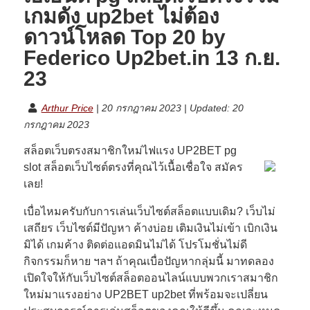
เกมดัง up2bet ไม่ต้อง
ดาวน์โหลด Top 20 by
Federico Up2bet.in 13 ก.ย.
23
Arthur Price
|
20 กรกฎาคม 2023
|
Updated: 20
กรกฎาคม 2023
สล็อตเว็บตรงสมาชิกใหม่ไฟแรง UP2BET pg
slot สล็อตเว็บไซต์ตรงที่คุณไว้เนื้อเชื่อใจ สมัคร
เลย!
เบื่อไหมครับกับการเล่นเว็บไซต์สล็อตแบบเดิม? เว็บไม่
เสถียร เว็บไซต์มีปัญหา ค้างบ่อย เติมเงินไม่เข้า เบิกเงิน
มิได้ เกมค้าง ติดต่อแอดมินไม่ได้ โปรโมชั่นไม่ดี
กิจกรรมก็หาย ฯลฯ ถ้าคุณเบื่อปัญหากลุ่มนี้ มาทดลอง
เปิดใจให้กับเว็บไซต์สล็อตออนไลน์แบบพวกเราสมาชิก
ใหม่มาแรงอย่าง UP2BET up2bet ที่พร้อมจะเปลี่ยน