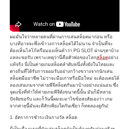
ผมมั่นใจว่าหลายคนที่ผ่านการเล่นสล็อตมาก่อน หรือ
บางทีอาจจะพึ่งเข้าวงการสล็อตได้ไม่นาน จำเป็นที่จะ
ต้องเห็นโลโก้หรือมองเห็นคำว่า PG SLOT ผ่านๆตาบ้าง
แหละขอรับ เพราะเหตุว่านี่คือตัวพ่อของโลก
สล็อต
อย่าง
แท้จริง นี่เป็นค่ายเกมสล็อตลำดับหนึ่งทั้งยังในไทยและ
ต่างถิ่นที่ได้รับการยอมรับอย่างกว้างขวางจากนักเล่น
สล็อตมืออาชีพ ไม่ว่าจะมือเก่าหรือมือใหม่ จะต้องเคยได้
ลองเล่นเกมจากค่ายพีจีสล็อตกันมาบ้างอย่างแน่นอน ซึ่ง
จุดแข็งที่ทำให้ค่ายเกมพีจีดังขนาดนี้นั้น มันก็มีหลาย
ปัจจัยขอรับ และก็วันนี้ผมจะมาไขข้อสงสัยเองว่า เกม
จากค่ายนี้มันจะดีสักเพียงใดกันเชียว ก็ทดลองดูกัน!
1. อัตราการชำระเงินรางวัล สล็อต
นี่เป็นเรื่องแรกที่นักเล่นสล็อตจำเป็นต้องดูกันก่อนจริงๆ