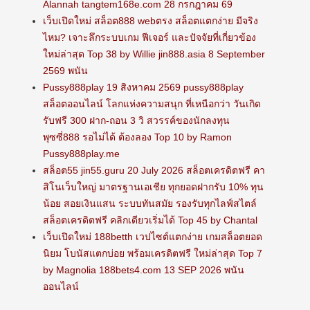
Alannah tangtem168e.com 28 กรกฎาคม 69
เว็บเปิดใหม่ สล็อต888 webตรง สล็อตแตกง่าย มีจริง
ไหม? เจาะลึกระบบเกม ฟีเจอร์ และปัจจัยที่เกี่ยวข้อง
ใหม่ล่าสุด Top 38 by Willie jin888.asia 8 September
2569 พนัน
Pussy888play 19 สิงหาคม 2569 pussy888play
สล็อตออนไลน์ โลกแห่งความสนุก ที่เหนือกว่า วันเกิด
รับฟรี 300 ฝาก-ถอน 3 วิ สวรรค์ของนักลงทุน
พุซซี่888 รอไม่ได้ ต้องลอง Top 10 by Ramon
Pussy888play.me
สล็อต55 jin55.guru 20 July 2026 สล็อตเครดิตฟรี คา
สิโนเว็บใหญ่ มาตรฐานเอเชีย ทุกยอดฝากรับ 10% ทุน
น้อย สอยเงินแสน ระบบทันสมัย รองรับทุกไลฟ์สไตล์
สล็อตเครดิตฟรี คลิกเดียวเริ่มได้ Top 45 by Chantal
เว็บเปิดใหม่ 188betth เวปไซต์แตกง่าย เกมสล็อตยอด
นิยม โบนัสแตกบ่อย พร้อมเครดิตฟรี ใหม่ล่าสุด Top 7
by Magnolia 188bets4.com 13 SEP 2026 พนัน
ออนไลน์