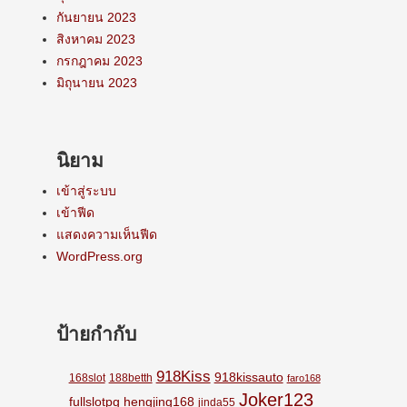
กันยายน 2023
สิงหาคม 2023
กรกฎาคม 2023
มิถุนายน 2023
นิยาม
เข้าสู่ระบบ
เข้าฟีด
แสดงความเห็นฟีด
WordPress.org
ป้ายกำกับ
918Kiss
918kissauto
168slot
188betth
faro168
Joker123
fullslotpg
hengjing168
jinda55