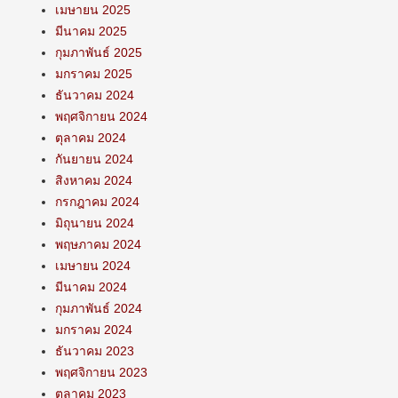
เมษายน 2025
มีนาคม 2025
กุมภาพันธ์ 2025
มกราคม 2025
ธันวาคม 2024
พฤศจิกายน 2024
ตุลาคม 2024
กันยายน 2024
สิงหาคม 2024
กรกฎาคม 2024
มิถุนายน 2024
พฤษภาคม 2024
เมษายน 2024
มีนาคม 2024
กุมภาพันธ์ 2024
มกราคม 2024
ธันวาคม 2023
พฤศจิกายน 2023
ตุลาคม 2023