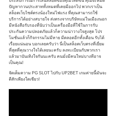
ประสบการณ์การเล่นสล็อตของคุณให้ดีขึ้น คุณจะหมด
ปัญหากวนประสาททั้งหมดที่เคยมีออกไป พวกเราเป็น
สล็อตเว็บไซต์ตรงน้องใหม่ไฟแรง ที่คุณสามารถใช้
บริการได้อย่างสบายใจ ส่งตรงจากบริษัทแม่ในเมืองนอก
มีหนังสือรับรองที่นับว่าเป็นเครื่องมือที่ใช้ในการรับ
ประกันความปลอดภัยแล้วก็ความน่าวางใจสูงสุด โปร
โมชั่นแล้วก็กิจกรรมไม่มีหาย มีตลอดอีกทั้งเดือน รับได้
เรื่อยแน่นอน บอกเลยครับว่า นี่เป็นสล็อตเว็บตรงที่เยี่ยม
ที่สุดที่คุณวางใจได้เลยนะครับ ลงทะเบียนกับพวกเรา
แล้วมาบันเทิงใจกันนะครับ คนมั่งมีคนใหม่บางทีอาจ
เป็นคุณ!
จัดเต็มความ PG SLOT ไปกับ UP2BET เกมค่ายนี้มันจะ
ดีสักเพียงใดเชียว!