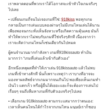
เราพลาดตอนที่พวกเราได้โอกาสจะเข้าหัวใจเกมจริงๆ
ไปเลย
• เปลี่ยนเกมถี่จนไม่เจอเกมที่ใช่:
918kiss
พอทุกเกม
กลายเป็นการเล่นแบบลองผ่านๆไม่มีเกมไหนเล่นได้นาน
เพียงพอจนกระทั่งเห็นจังหวะหรือเกิดความคุ้นเคย มันก็
ทำให้พวกเราไม่พบกับเกมที่ใช่จริงๆสักที เนื่องจากว่า
เราจะคิดว่าเกมไหนก็เช่นเดียวกันไปหมด
ผู้คนจำนวนมากกำลังหา เกมที่918kissauto ทำเงิน
มากกว่า “เกมที่เล่นแล้วเข้ากับตัวเอง”
อีกหนึ่งเหตุผลที่ทำให้เราเล่น 918kissauto แล้วไม่พบ
เกมที่เข้าทางสักที นั่นก็เพราะเหตุว่า เราบางทีอาจจะ
มองหาผลลัพธ์จากเกมมากจนเกินไป พอเพียงเห็นเกมทำ
เงินไว แตกเร็ว หรือผู้อื่นได้เยอะแยะก็จะต้องการเล่นไป
เรื่อยๆ จนถึงลืมหาเกมที่กับตัวเองจริงๆไปเลย
• เลือกเกม 918kissauto ตามกระแสมากกว่าตนเอง:
เวลาเห็นคนไหนได้กำไรจากเกมไหน มนุษย์เราก็ชอบ