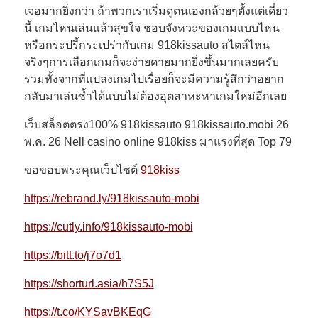
เจอมากยิ่งกว่า ถ้าพวกเราเริ่มดูตนเองกล้วยๆตั้งแต่เดี๋ยว
นี้ เกมไหนเล่นแล้วสุขใจ ชอบจังหวะของเกมแบบไหน
หรือกระปรี้กระเปร่ากับเกม 918kissauto สไตล์ไหน
จริงๆการเลือกเกมก็จะง่ายดายมากยิ่งขึ้นมากเลยครับ
รวมทั้งจากที่แปลงเกมไปเรื่อยก็จะมีความรู้สึกว่าอยาก
กลับมาเล่นซ้ำได้แบบไม่ต้องอุตสาหะหาเกมใหม่อีกเลย
เว็บสล็อตตรง100% 918kissauto 918kissauto.mobi 26
พ.ค. 26 Nell casino online 918kiss มาแรงที่สุด Top 79
ขอขอบพระคุณเว็ปไซต์
918kiss
https://rebrand.ly/918kissauto-mobi
https://cutly.info/918kissauto-mobi
https://bitt.to/j7o7d1
https://shorturl.asia/h7S5J
https://t.co/KYSavBKEqG