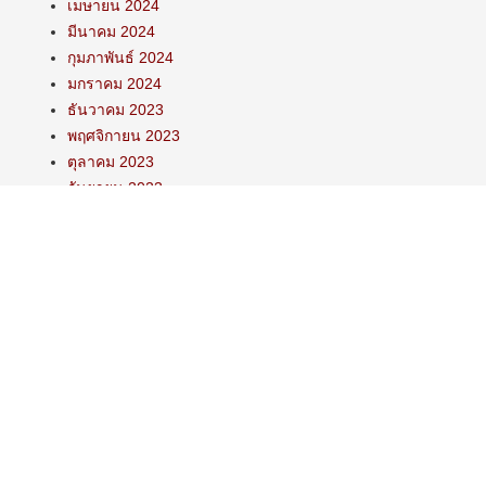
เมษายน 2024
มีนาคม 2024
กุมภาพันธ์ 2024
มกราคม 2024
ธันวาคม 2023
พฤศจิกายน 2023
ตุลาคม 2023
กันยายน 2023
สิงหาคม 2023
กรกฎาคม 2023
มิถุนายน 2023
นิยาม
เข้าสู่ระบบ
เข้าฟีด
แสดงความเห็นฟีด
WordPress.org