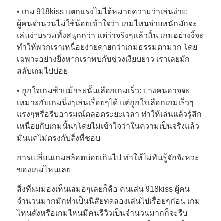
• เกม 918kiss แตกแรงไม่ได้หมายความว่าเล่นง่าย:
ผู้คนจำนวนไม่ใช้น้อยเข้าใจว่า เกมไหนจ่ายหนักมักจะ
เล่นง่ายรวมทั้งสนุกกว่า แต่ว่าจริงๆแล้วนั้น เกมอย่างงี้จะ
ทำให้พวกเราเหนื่อยง่ายดายกว่าเกมธรรมดามาก โดย
เฉพาะอย่างยิ่งหากเราพบกับช่วงเงียบยาว เราเลยมัก
สลับเกมไปบ่อย
• ถูกใจเกมช้าแม้กระนั้นเลือกเกมเร็ว: บางคนอาจจะ
เหมาะกับเกมนิ่งๆเล่นเรื่อยๆได้ แต่ถูกใจเลือกเกมเร็วๆ
แรงๆหรือรีบอารมณ์ตลอดระยะเวลา ทำให้เล่นแล้วรู้สึก
เหนื่อยกับเกมนั้นๆโดยไม่เข้าใจว่าในความเป็นจริงแล้ว
มันแค่ไม่ตรงกับสิ่งที่ชอบ
การเปลี่ยนเกมสล็อตบ่อยเกินไป ทำให้ไม่ทันรู้จักจังหวะ
ของเกมไหนเลย
สิ่งที่ผมมองเห็นเสมอๆเลยก็คือ คนเล่น 918kiss ผู้คน
จำนวนมากมักทำเป็นนิสัยทดลองเล่นไปเรื่อยๆก่อน เกม
ไหนดังหรือเกมไหนมีคนรีวิวเป็นจำนวนมากก็จะรีบ