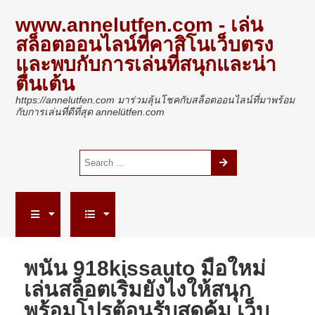
www.annelutfen.com - เล่น
สล็อตออนไลน์ที่คาสิโนเว็บตรง
และพบกับการเล่นที่สนุกและน่า
ตื่นเต้น
https://annelutfen.com มาร่วมลุ้นโชคกับสล็อตออนไลน์ที่มาพร้อม
กับการเล่นที่ดีที่สุด annelütfen.com
พนัน 918kissauto มือใหม่
เล่นสล็อตเริ่มยังไงให้สนุก
พร้อมโปรต้อนรับสุดคุ้ม เว็บ