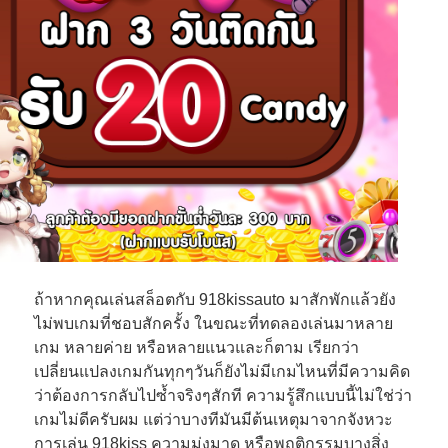
ถ้าหากคุณเล่นสล็อตกับ 918kissauto มาสักพักแล้วยัง
ไม่พบเกมที่ชอบสักครั้ง ในขณะที่ทดลองเล่นมาหลาย
เกม หลายค่าย หรือหลายแนวและก็ตาม เรียกว่า
เปลี่ยนแปลงเกมกันทุกๆวันก็ยังไม่มีเกมไหนที่มีความคิด
ว่าต้องการกลับไปซ้ำจริงๆสักที ความรู้สึกแบบนี้ไม่ใช่ว่า
เกมไม่ดีครับผม แต่ว่าบางทีมันมีต้นเหตุมาจากจังหวะ
การเล่น 918kiss ความมุ่งมาด หรือพฤติกรรมบางสิ่ง