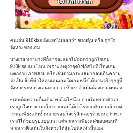
คนเล่น 918kiss ยังแยกไม่ออกว่า ชอบลุ้น หรือ ถูกใจ
จังหวะของเกม
บางเวลาเราบางทีก็อาจจะแยกไม่ออกว่าถูกใจเกม
918kiss แบบไหน เพราะเหตุว่าจุดโฟกัสไปที่เรื่องเกม
แตกง่าย ภาพสวย หรือเล่นตามกระแสมากจนเกินความ
จำเป็น สิ่งที่ทำให้คนเล่นเกมใดเกมหนึ่งได้นานจริงๆอยู่ที่
จังหวะระหว่างเล่นมากกว่า ซึ่งเราจำเป็นต้องถามตนเอง
• เสพติดความตื่นเต้น: คนไม่ใช่น้อยอาจไม่ทราบตัวว่า
เราถูกใจบางเกมเนื่องจากเคยได้กำไรจากมันมาแล้ว แต่
ว่าพอเพียงเล่นซ้ำหลายรอบก็จะรู้สึกเฉยๆด้วยเหตุว่าพวก
เรามิได้ชอบรูปแบบเกม แต่พวกเราเพียงแค่ชอบตอนที่
พวกเราตื่นเต้นในจังหวะได้ลุ้นโบนัสเท่านั้นเอง