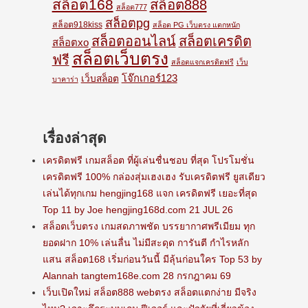
สล็อต168
สล็อต888
สล็อต777
สล็อตpg
สล็อต918kiss
สล็อต PG เว็บตรง แตกหนัก
สล็อตออนไลน์
สล็อตเครดิต
สล็อตxo
สล็อตเว็บตรง
ฟรี
สล็อตแจกเครดิตฟรี
เว็บ
โจ๊กเกอร์123
เว็บสล็อต
บาคาร่า
เรื่องล่าสุด
เครดิตฟรี เกมสล็อต ที่ผู้เล่นชื่นชอบ ที่สุด โปรโมชั่น
เครดิตฟรี 100% กล่องสุ่มเฮงเฮง รับเครดิตฟรี ยูสเดียว
เล่นได้ทุกเกม hengjing168 แจก เครดิตฟรี เยอะที่สุด
Top 11 by Joe hengjing168d.com 21 JUL 26
สล็อตเว็บตรง เกมสดภาพชัด บรรยากาศพรีเมียม ทุก
ยอดฝาก 10% เล่นลื่น ไม่มีสะดุด การันตี กำไรหลัก
แสน สล็อต168 เริ่มก่อนวันนี้ มีลุ้นก่อนใคร Top 53 by
Alannah tangtem168e.com 28 กรกฎาคม 69
เว็บเปิดใหม่ สล็อต888 webตรง สล็อตแตกง่าย มีจริง