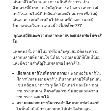
เล่นคาสิโนกับเกมและการพนันที่ต้องการ เป็น
ตัวกลางที่มีบทบาทสำคัญในการสร้างประสบการณ์
คาสิโนออนไลน์ที่น่าตื่นเต้นและมีคุณภาพ เพื่อให้ผู้
เล่นสามารถเพลิดเพลินไปกับเกมที่ต้องการและมี
โอกาสชนะในการเล่น
เข้า เว็บสล็อต 777
คุณสมบัติและความหลากหลายของแพลตฟอร์มคาสิ
โน
แพลตฟอร์มคาสิโนมาพร้อมกับคุณสมบัติและความ
หลากหลายที่น่าสนใจ นี่คือบางคุณสมบัติที่เป็นที่นิยม
และมีความสำคัญในแพลตฟอร์มคาสิโน:
เลือกเกมคาสิโนที่หลากหลาย
: แพลตฟอร์มคาสิโน
มีการนำเสนอเกมคาสิโนที่หลากหลายให้เลือกเล่น
เช่น สล็อต บาคาร่า รูเล็ต โป๊กเกอร์ และอื่นๆ คุณ
สามารถเล่นเกมที่ตรงกับความชื่นชอบและความ
สามารถของคุณได้
ความสะดวกสบายในการเข้าถึง
: แพลตฟอร์มคาสิ
โนชั้นนำมักมีการออกแบบให้เข้าถึงง่าย คุณ