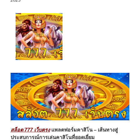
สล็อต 777 เว็บตรง
แพลตฟอร์มคาสิโน – เส้นทางสู่
ประสบการณ์การเล่นคาสิโนที่ยอดเยี่ยม