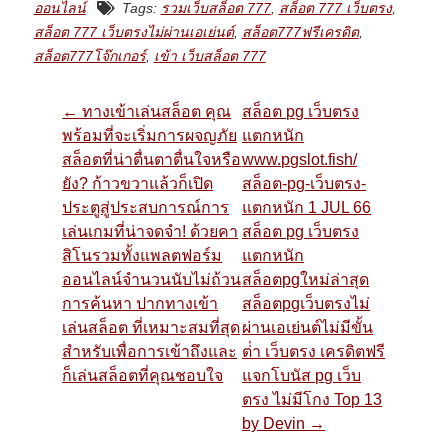
ออนไลน์
Tags:
รวมเว็บสล็อต 777
,
สล็อต 777 เว็บตรง
,
สล็อต 777 เว็บตรงไม่ผ่านเอเย่นต์
,
สล็อต777ฟรีเครดิต
,
สล็อต777โจ๊กเกอร์
,
เข้า เว็บสล็อต 777
←
ทางเข้าเล่นสล็อต คุณ
สล็อต pg เว็บตรง
พร้อมที่จะเริ่มการผจญภัย
แตกหนัก
สล็อตที่น่าตื่นตาตื่นใจหรือ
www.pgslot.fish/
ยัง? ก้าวขวาแล้วก็เปิด
สล็อต-pg-เว็บตรง-
ประตูสู่ประสบการณ์การ
แตกหนัก 1 JUL 66
เล่นเกมที่น่าจดจำ! ด้วยคา
สล็อต pg เว็บตรง
สิโนรวมทั้งแพลตฟอร์ม
แตกหนัก
ออนไลน์จำนวนนับไม่ถ้วน
สล็อตpgใหม่ล่าสุด
การค้นหา ปากทางเข้า
สล็อตpgเว็บตรงไม่
เล่นสล็อต ที่เหมาะสมที่สุด
ผ่านเอเย่นต์ไม่มีขั้น
สำหรับเพื่อการเข้าถึงและ
ต่ํา เว็บตรง เครดิตฟรี
ก็เล่นสล็อตที่คุณชอบใจ
แจกโบนัส pg เว็บ
ตรง ไม่มีโกง Top 13
by Devin
→