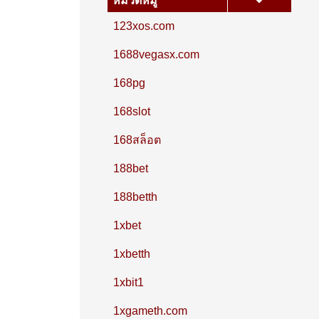
หมวดหมู่
123xos.com
1688vegasx.com
168pg
168slot
168สล็อต
188bet
188betth
1xbet
1xbetth
1xbit1
1xgameth.com