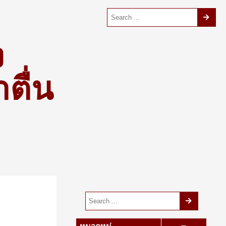
ง
ตื่น