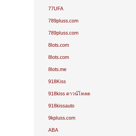
77UFA
789pluss.com
789pluss.com
8lots.com
8lots.com
8lots.me
918Kiss
918kiss ดาวน์โหลด
918kissauto
9kpluss.com
ABA