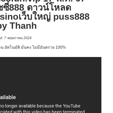
ซี่888 ดาวน์โหลด
asinoเว็บใหญ่ puss888
 by Thanh
d: 7 พฤษภาคม 2024
 อัตโนมัติ มั่นคง ไม่มีอันตราย 100%