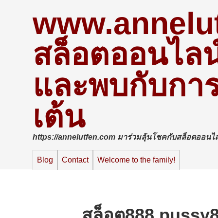
www.annelut
สล็อตออนไลน์
และพบกับการเล
เต้น
https://annelutfen.com มาร่วมลุ้นโชคกับสล็อตออนไลน์
Blog
Contact
Welcome to the family!
สล็อต888 pussy8