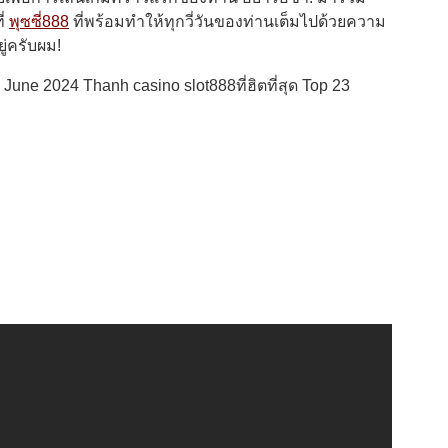
ี่
พุซซี่888
ที่พร้อมทำให้ทุกวี่วันของท่านเต็มไปด้วยความ
ู่ครับผม!
June 2024 Thanh casino slot888ที่ฮิตที่สุด Top 23