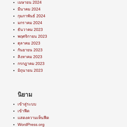
เมษายน 2024
มีนาคม 2024
กุมภาพันธ์ 2024
มกราคม 2024
ธันวาคม 2023
พฤศจิกายน 2023
ตุลาคม 2023
กันยายน 2023
สิงหาคม 2023
กรกฎาคม 2023
มิถุนายน 2023
นิยาม
เข้าสู่ระบบ
เข้าฟีด
แสดงความเห็นฟีด
WordPress.org