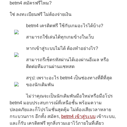
betm4 สมัครฟรีไหม?
ใช่ ลงทะเบียนฟรี ไม่ต้องจ่ายเงิน
betm4 เครดิตฟรี ใช้กับเกมอะไรได้บ้าง?
สามารถใช้เล่นได้ทุกเกมข้างในเว็บ
หากเข้าสู่ระบบไม่ได้ ต้องทำอย่างไร?
สามารถรีเซ็ตรหัสผ่านได้เองผ่านอีเมล หรือ
ติดต่อทีมงานผ่านแชทสด
สรุป: เพราะอะไร betm4 เป็นช่องทางที่ดีที่สุด
ของนักเดิมพัน
ไม่ว่าคุณจะเป็นนักเดิมพันมือใหม่หรือมือโปร
betm4 มอบประสบการณ์ที่เหนือชั้น พร้อมความ
ปลอดภัยและก็โปรโมชั่นสุดคุ้ม ไม่ต้องเสียเวลาหลาย
กระบวนการ อีกทั้ง สมัคร,
betm4 เข้าสู่ระบบ
เข้าระบบ,
และก็รับ เครดิตฟรี ทุกสิ่งรวมเอาไว้ภายในที่เดียว