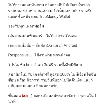
ไม่ต้องรอแอดมินตอบ หรือส่งสลิปให้เสียเวล่ำเวลา
ระบบของเราทำงานแบบออโต้เต็มแบบอย่าง รองรับ
แบงค์ชั้นหนึ่ง และ TrueMoney Wallet
รองรับทุกแพลตฟอร์ม
เล่นผ่านคอมพิวเตอร์ – ไม่ต้องดาวน์โหลด
เล่นผ่านมือถือ – อีกทั้ง iOS แล้วก็ Android
Responsive UI ใช้งานง่าย ทุกหน้าจอ
โปรโมชั่น betm4 เครดิตฟรี รวมทั้งสิทธิพิเศษ
สมาชิกใหม่รับ เครดิตฟรี สูงสุด 100% ไม่มีเงื่อนไขซับ
ซ้อน พร้อมกิจกรรมรายวันที่แจกโบนัสคืนเงิน และก็
แต้มสะสมแลกเปลี่ยนของขวัญ
ขั้นตอน
betm4
ลงทะเบียนสมัครสมาชิกง่ายๆด้านใน 1
นาที