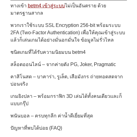
ทางเข้า
betm4 เข้าสู่ระบบ
ไม่เป็นอันตราย ด้วย
มาตรฐานสากล
พวกเราใช้ระบบ SSL Encryption 256-bit พร้อมระบบ
2FA (Two-Factor Authentication) เพื่อให้คุณเข้าสู่ระบบ
แล้วก็เล่นเกมได้อย่างมั่นอกมั่นใจ ข้อมูลไม่รั่วไหล
ชนิดเกมที่ได้รับความนิยมบน betm4
สล็อตออนไลน์ – จากค่ายดัง PG, Joker, Pragmatic
คาสิโนสด – บาคาร่า, รูเล็ต, เสือมังกร ถ่ายทอดสดจาก
บ่อนจริง
เกมยิงปลา – พร้อมกราฟิก 3D เล่นได้ทั้งคนเดียวและก็
แบบกรุ๊ป
พนันบอล – ครบทุกลีก ค่าน้ำดีเยี่ยมที่สุด
ปัญหาที่พบได้บ่อย (FAQ)