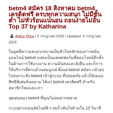
betm4 สมัคร 18 สิงหาคม betm4
เครดิตฟรี ครบทุกความสนุก ไม่มีขั้น
ต่ำ ไม่หัวร้อนแน่นอน ถอนง่ายไม่อั้น
Top 37 by Katharina
Arthur Price
|
5 กรกฎาคม 2025
|
Updated: 5 กรกฎาคม
2025
ในยุคที่ความสะดวกสบายเป็นหัวใจหลักของการพนัน
ออนไลน์ betm4 แปลงเป็นแพลตฟอร์มที่ตอบโจทย์อีกทั้ง
ในด้านการใช้แรงงาน ความมั่นคงและยั่งยืน และก็การ
ให้บริการที่ครบถ้วนสมบูรณ์ ตั้งแต่ betm4 สมัคร กล้วยๆ
ไปจนกระทั่ง betm4 เข้าสู่ระบบ ที่ปลอดภัย แล้วก็ยังมอบ
สิทธิพิเศษล้นหลาม ได้แก่ betm4 เครดิตฟรี สำหรับ
สมาชิกใหม่และเก่า
จุดเด่นของ betm4 ที่คุณไม่สมควรพลาด
ระบบฝากถอนอัตโนมัติ รวดเร็วทันใจด้านใน 10 วินาที