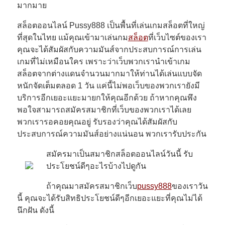
มากมาย
สล็อตออนไลน์ Pussy888 เป็นพื้นที่เล่นเกมสล็อตที่ใหญ่
ที่สุดในไทย แม้คุณเข้ามาเล่นกม
สล็อต
ที่เว็บไซต์ของเรา
คุณจะได้สัมผัสกับความมันส์จากประสบการณ์การเล่น
เกมที่ไม่เหมือนใคร เพราะว่าเว็บพวกเรานำเข้าเกม
สล็อตจากต่างแดนจำนวนมากมาให้ท่านได้เล่นแบบจัด
หนักจัดเต็มตลอด 1 วัน แค่นี้ไม่พอเว็บของพวกเรายังมี
บริการอีกเยอะแยะมายกให้คุณอีกด้วย ถ้าหากคุณพึง
พอใจสามารถสมัครสมาชิกที่เว็บของพวกเราได้เลย
พวกเรารอคอยคุณอยู่ รับรองว่าคุณได้สัมผัสกับ
ประสบการณ์ความมันส์อย่างแน่นอน พวกเรารับประกัน
สมัครมาเป็นสมาชิกสล็อตออนไลน์วันนี้ รับ
ประโยชน์ดีๆอะไรบ้างไปดูกัน
ถ้าคุณมาสมัครสมาชิกเว็บ
pussy888
ของเราวัน
นี้ คุณจะได้รับสิทธิประโยชน์ดีๆอีกเยอะแยะที่คุณไม่ได้
นึกฝัน ดังนี้