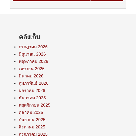
คลังเก็บ
กรกฎาคม 2026
มิถุนายน 2026
พฤษภาคม 2026
เมษายน 2026
มีนาคม 2026
กุมภาพันธ์ 2026
มกราคม 2026
ธันวาคม 2025
พฤศจิกายน 2025
ตุลาคม 2025
กันยายน 2025
สิงหาคม 2025
กรกฎาคม 2025