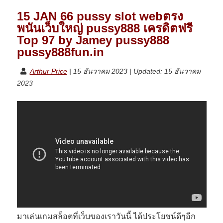
15 JAN 66 pussy slot webตรง
พนันเว็บใหญ่ pussy888 เครดิตฟรี
Top 97 by Jamey pussy888
pussy888fun.in
Arthur Price
|
15 ธันวาคม 2023
|
Updated: 15 ธันวาคม
2023
มาเล่นเกมสล็อตที่เว็บของเราวันนี้ ได้ประโยชน์ดีๆอีก