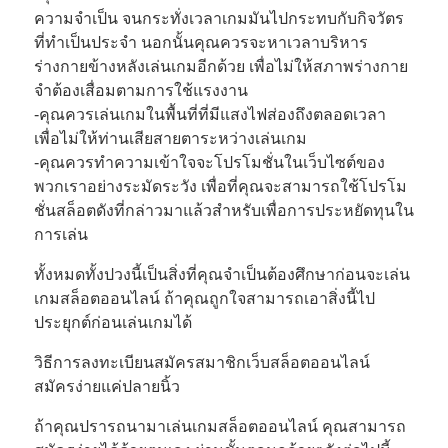
ความจำเป็น จนกระทั่งเวลาเกมมันไปกระทบกับกิจวัตร
ที่ทำเป็นประจำ นอกนั้นคุณควรจะหาเวลาบริหาร
ร่างกายข้างหลังเล่นเกมอีกด้วย เพื่อไม่ให้สภาพร่างกาย
จำต้องเสื่อมตามการใช้แรงงาน
-คุณควรเล่นเกมในพื้นที่ที่มีแสงไฟส่องถึงตลอดเวลา
เพื่อไม่ให้ท่านเสียสายตาระหว่างเล่นเกม
-คุณควรทำความเข้าใจจะโปรโมชั่นในเว็บไซต์ของ
พวกเราอย่างระมัดระวัง เพื่อที่คุณจะสามารถใช้โปรโม
ชั่นสล็อตดังที่กล่าวมาแล้วสำหรับเพื่อการประหยัดทุนใน
การเล่น
ทั้งหมดทั้งปวงนี้เป็นสิ่งที่คุณจำเป็นต้องศึกษาก่อนจะเล่น
เกมสล็อตออนไลน์ ถ้าคุณถูกใจสามารถเอาสิ่งนี้ไป
ประยุกต์ก่อนเล่นเกมได้
วิธีการลงทะเบียนสมัครสมาชิกเว็บสล็อตออนไลน์
สมัครง่ายแค่ปลายนิ้ว
ถ้าคุณปรารถนามาเล่นเกมสล็อตออนไลน์ คุณสามารถ