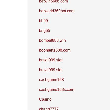
betwin6666.com
betworld369hot.com
bh99
bng55
bombet888.win
boonlert1688.com
brazil999 slot
brazil999 slot
cashgame168
cashgame168x.com
Casino
chang7777