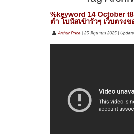
%keyword 14 October t88
ต่ำ โบนัสเข้ารัวๆ เว็บตร
Arthur Price
|
25 มิถุนายน 2025
|
Update