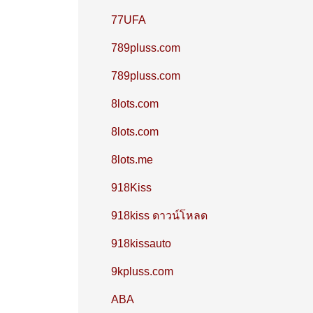
77UFA
789pluss.com
789pluss.com
8lots.com
8lots.com
8lots.me
918Kiss
918kiss ดาวน์โหลด
918kissauto
9kpluss.com
ABA