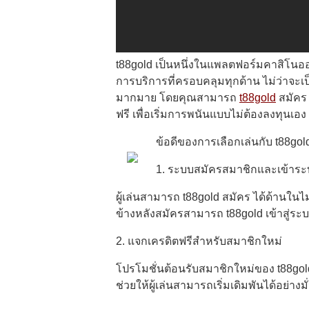
t88gold เป็นหนึ่งในแพลตฟอร์มคาสิโนออ
การบริการที่ครอบคลุมทุกด้าน ไม่ว่าจะเ
มากมาย โดยคุณสามารถ
t88gold
สมัคร 
ฟรี เพื่อเริ่มการพนันแบบไม่ต้องลงทุนเอง
ข้อดีของการเลือกเล่นกับ t88gol
1. ระบบสมัครสมาชิกและเข้าระบ
ผู้เล่นสามารถ t88gold สมัคร ได้ด้านในไ
ข้างหลังสมัครสามารถ t88gold เข้าสู่ระบ
2. แจกเครดิตฟรีสำหรับสมาชิกใหม่
โปรโมชั่นต้อนรับสมาชิกใหม่ของ t88goldเป
ช่วยให้ผู้เล่นสามารถเริ่มเดิมพันได้อย่างม