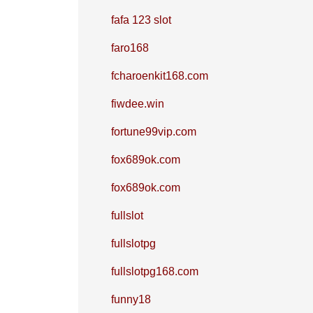
fafa 123 slot
faro168
fcharoenkit168.com
fiwdee.win
fortune99vip.com
fox689ok.com
fox689ok.com
fullslot
fullslotpg
fullslotpg168.com
funny18