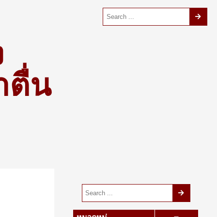
ง
ตื่น