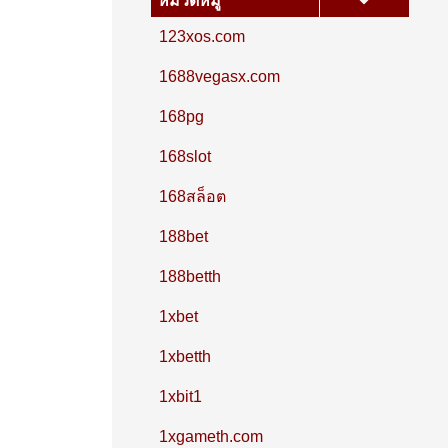
หมวดหมู่
123xos.com
1688vegasx.com
168pg
168slot
168สล็อต
188bet
188betth
1xbet
1xbetth
1xbit1
1xgameth.com