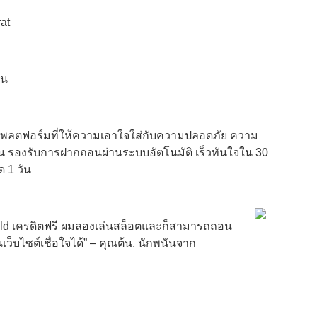
at
้น
ป็นแพลตฟอร์มที่ให้ความเอาใจใส่กับความปลอดภัย ความ
ถอน รองรับการฝากถอนผ่านระบบอัตโนมัติ เร็วทันใจใน 30
 1 วัน
8gold เครดิตฟรี ผมลองเล่นสล็อตและก็สามารถถอน
็นเว็บไซต์เชื่อใจได้” – คุณต้น, นักพนันจาก