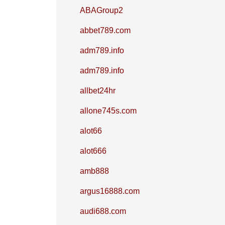
ABAGroup2
abbet789.com
adm789.info
adm789.info
allbet24hr
allone745s.com
alot66
alot666
amb888
argus16888.com
audi688.com