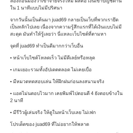
ลองถอนมองว่าเขาจ่ายจริงไหม ผลคือ เงินเข้าบัญชีด้าน
ใน 1 นาทีแบบไม่มีปริศนา
จากวันนั้นเป็นต้นมา juad69 กลายเป็นเว็บที่พวกเรายึด
เป็นหลักไปเลย เนื่องจากความรู้สึกแรกที่ได้เงินแบบไม่มี
สะดุด มันทำให้รู้เลยว่า นี่แหละเว็บไซต์ที่ตามหา
จุดที่ juad69 ทำเป็นดีมากกว่าเว็บอื่น
• หน้าเว็บไซต์โหลดเร็ว ไม่มีดีเลย์หรือหลุด
• เกมเยอะรวมทั้งอัปเดตตลอด ไม่เคยเบื่อ
• มีหมวดทดสอบเล่น ให้ฝึกฝนก่อนลงสนามจริง
• แอดไม่นตอบไวมาก เคยพิมพ์ไปตอนตี 4 ยังตอบข้างใน
2 นาที
• มีรีวิวผู้เล่นจริง ให้ดูในหน้าเว็บเลย ไม่เฟก
โปรเด็ดของ juad69 ที่ไม่อยากให้พลาด