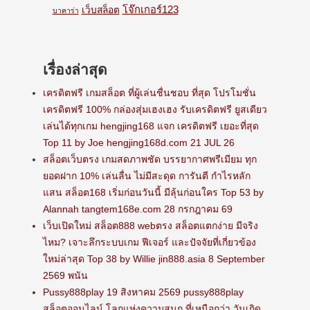
โจ๊กเกอร์123
เว็บสล็อต
บาคาร่า
เรื่องล่าสุด
เครดิตฟรี เกมสล็อต ที่ผู้เล่นชื่นชอบ ที่สุด โปรโมชั่น
เครดิตฟรี 100% กล่องสุ่มเฮงเฮง รับเครดิตฟรี ยูสเดียว
เล่นได้ทุกเกม hengjing168 แจก เครดิตฟรี เยอะที่สุด
Top 11 by Joe hengjing168d.com 21 JUL 26
สล็อตเว็บตรง เกมสดภาพชัด บรรยากาศพรีเมียม ทุก
ยอดฝาก 10% เล่นลื่น ไม่มีสะดุด การันตี กำไรหลัก
แสน สล็อต168 เริ่มก่อนวันนี้ มีลุ้นก่อนใคร Top 53 by
Alannah tangtem168e.com 28 กรกฎาคม 69
เว็บเปิดใหม่ สล็อต888 webตรง สล็อตแตกง่าย มีจริง
ไหม? เจาะลึกระบบเกม ฟีเจอร์ และปัจจัยที่เกี่ยวข้อง
ใหม่ล่าสุด Top 38 by Willie jin888.asia 8 September
2569 พนัน
Pussy888play 19 สิงหาคม 2569 pussy888play
สล็อตออนไลน์ โลกแห่งความสนุก ที่เหนือกว่า วันเกิด