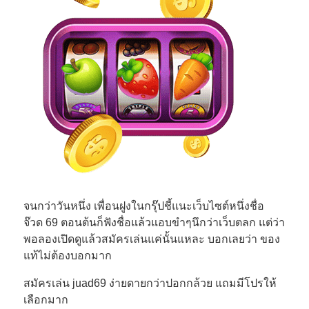
จนกว่าวันหนึ่ง เพื่อนฝูงในกรุ๊ปชี้แนะเว็บไซต์หนึ่งชื่อ
จ๊วด 69 ตอนต้นก็ฟังชื่อแล้วแอบขำๆนึกว่าเว็บตลก แต่ว่า
พอลองเปิดดูแล้วสมัครเล่นแค่นั้นแหละ บอกเลยว่า ของ
แท้ไม่ต้องบอกมาก
สมัครเล่น juad69 ง่ายดายกว่าปอกกล้วย แถมมีโปรให้
เลือกมาก