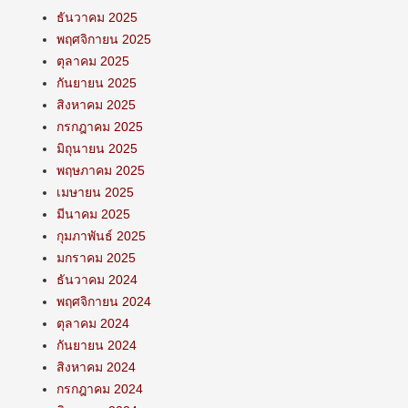
ธันวาคม 2025
พฤศจิกายน 2025
ตุลาคม 2025
กันยายน 2025
สิงหาคม 2025
กรกฎาคม 2025
มิถุนายน 2025
พฤษภาคม 2025
เมษายน 2025
มีนาคม 2025
กุมภาพันธ์ 2025
มกราคม 2025
ธันวาคม 2024
พฤศจิกายน 2024
ตุลาคม 2024
กันยายน 2024
สิงหาคม 2024
กรกฎาคม 2024