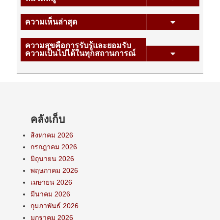
ความเห็นล่าสุด
ความสุขคือการรับรู้และยอมรับ
ความเป็นไปได้ในทุกสถานการณ์
คลังเก็บ
สิงหาคม 2026
กรกฎาคม 2026
มิถุนายน 2026
พฤษภาคม 2026
เมษายน 2026
มีนาคม 2026
กุมภาพันธ์ 2026
มกราคม 2026