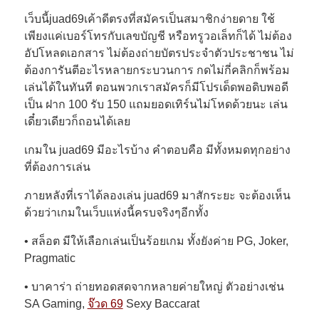
เว็บนี้juad69เค้าดีตรงที่สมัครเป็นสมาชิกง่ายดาย ใช้
เพียงแค่เบอร์โทรกับเลขบัญชี หรือทรูวอเล็ทก็ได้ ไม่ต้อง
อัปโหลดเอกสาร ไม่ต้องถ่ายบัตรประจำตัวประชาชน ไม่
ต้องการันตีอะไรหลายกระบวนการ กดไม่กี่คลิกก็พร้อม
เล่นได้ในทันที ตอนพวกเราสมัครก็มีโปรเด็ดพอดิบพอดี
เป็น ฝาก 100 รับ 150 แถมยอดเทิร์นไม่โหดด้วยนะ เล่น
เดี๋ยวเดียวก็ถอนได้เลย
เกมใน juad69 มีอะไรบ้าง คำตอบคือ มีทั้งหมดทุกอย่าง
ที่ต้องการเล่น
ภายหลังที่เราได้ลองเล่น juad69 มาสักระยะ จะต้องเห็น
ด้วยว่าเกมในเว็บแห่งนี้ครบจริงๆอีกทั้ง
• สล็อต มีให้เลือกเล่นเป็นร้อยเกม ทั้งยังค่าย PG, Joker,
Pragmatic
• บาคาร่า ถ่ายทอดสดจากหลายค่ายใหญ่ ตัวอย่างเช่น
SA Gaming,
จ๊วด 69
Sexy Baccarat