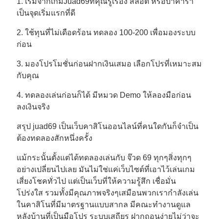
1. เริ่มจากเกมJuad69ที่คุณรู้เรื่อง สล็อต หรือบาคาร่า
เป็นจุดเริ่มแรกที่ดี
2. ใช้ทุนที่ไม่เดือดร้อน ทดลอง 100-200 เพื่อมองระบบ
ก่อน
3. มองโปรโมชั่นก่อนฝากเงินเสมอ เลือกโปรที่เหมาะสม
กับคุณ
4. ทดลองเล่นก่อนก็ได้ มีหมวด Demo ให้ลองมือก่อน
ลงเงินจริง
สรุป juad69 เป็นเว็บคาสิโนออนไลน์ที่คนใดกันก็จำเป็น
ต้องทดลองสักหนึ่งครั้ง
แม้กระนั้นตั้งแต่ได้ทดลองเล่นกับ จ๊วด 69 ทุกๆสิ่งทุกๆ
อย่างเปลี่ยนไปเลย มันไม่ใช่แค่เว็บไซต์ที่เอาไว้เล่นเกม
เสี่ยงโชคทั่วไป แต่เป็นเว็บที่ให้ความรู้สึก เชื่อมั่น
โปร่งใส รวมทั้งมีคุณภาพจริงๆเสมือนพวกเรากำลังเล่น
ในคาสิโนที่มีมาตรฐานแบบสากล มีคณะทำงานดูแล
หลังบ้านที่เป็นมือโปร ระบบเสถียร ฝากถอนง่ายไม่ว่าจะ