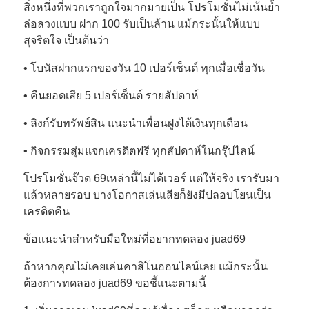
สิ่งหนึ่งที่พวกเราถูกใจมากมายเป็น โปรโมชั่นไม่เน้นย้ำ
ล่อลวงแบบ ฝาก 100 รับเป็นล้าน แม้กระนั้นให้แบบ
สุจริตใจ เป็นต้นว่า
• โบนัสฝากแรกของวัน 10 เปอร์เซ็นต์ ทุกเมื่อเชื่อวัน
• คืนยอดเสีย 5 เปอร์เซ็นต์ รายสัปดาห์
• ลิงก์รับทรัพย์สิน แนะนำเพื่อนฝูงได้เงินทุกเดือน
• กิจกรรมสุ่มแจกเครดิตฟรี ทุกสัปดาห์ในกรุ๊ปไลน์
โปรโมชั่นจ๊วด 69เหล่านี้ไม่ได้เวอร์ แต่ให้จริง เรารับมา
แล้วหลายรอบ บางโอกาสเล่นเสียก็ยังมีปลอบโยนเป็น
เครดิตคืน
ข้อแนะนำสำหรับมือใหม่ที่อยากทดลอง juad69
ถ้าหากคุณไม่เคยเล่นคาสิโนออนไลน์เลย แม้กระนั้น
ต้องการทดลอง juad69 ขอชี้แนะตามนี้